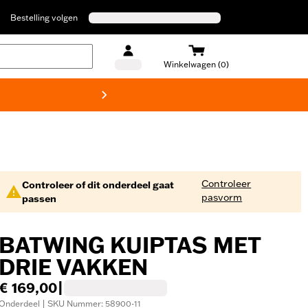
Bestelling volgen
Winkelwagen (0)
Harley
Controleer
Controleer of dit onderdeel gaat
pasvorm
passen
BATWING KUIPTAS MET
DRIE VAKKEN
€ 169,00
|
Onderdeel | SKU Nummer: 58900-11