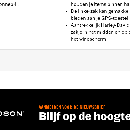
onnebril.
houden je items binnen ha
De linkerzak kan gemakkeli
bieden aan je GPS-toestel
Aantrekkelijk Harley-Davids
zakje in het midden en op d
het windscherm
t Glide® en Trike modellen. Kan niet gebruikt worden met Da
jst P/N 57335-08 vereisen aparte aanschaf van schroeven P/
s
AANMELDEN VOOR DE NIEUWSBRIEF
Blijf op de hoogt
hes