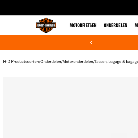
web accessibility
MOTORFIETSEN
ONDERDELEN
M
H-D Productsoorten
Onderdelen
Motoronderdelen
Tassen, bagage & bagag
/
/
/