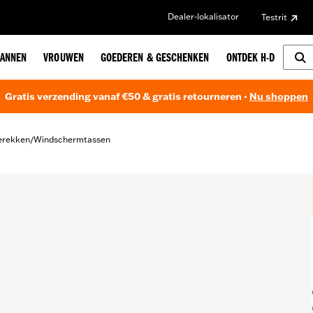
Dealer-lokalisator
Testrit
ANNEN
VROUWEN
GOEDEREN & GESCHENKEN
ONTDEK H-D
Gratis verzending vanaf €50 & gratis retourneren -
Nu shoppen
erekken
Windschermtassen
/