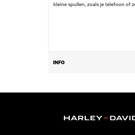
kleine spullen, zoals je telefoon of z
INFO
Past op '96-'13 Electra Glide®, Stree
uitgerust met verlichte windschermli
Installatie-instructies
Dikte:
3.0
Materiaaldikte maateenheid:
Inche
Hoogte:
8 Inches
Per stuk verkocht:
Elk
Materiaalhoogte maateenheid:
Inc
Materiaal:
Vinyl