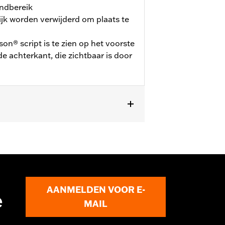
ndbereik
jk worden verwijderd om plaats te
on® script is te zien op het voorste
e achterkant, die zichtbaar is door
shboard Pads. Modellen die zijn
N 4456 (3 stuks).
AANMELDEN VOOR E-
e
MAIL