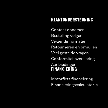
Wijdte:
22.25 Inches
In de doos:
Tas en Installatiematerial
Materiaalbreedte maateenheid:
In
KLANTONDERSTEUNING
Contact opnemen
Bestelling volgen
Verzendinformatie
Retourneren en omruilen
Veel gestelde vragen
Conformiteitsverklaring
Aanbiedingen
FINANCIERING
Motorfiets financiering
Financieringscalculator