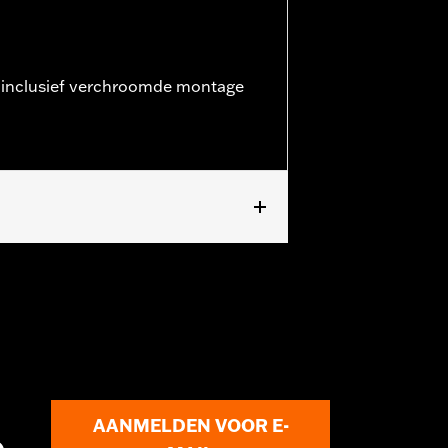
inclusief verchroomde montage
ve FXSE), ’08–’25 Touring-modellen
XU en FLTRXRRSE) en ’09-later Trike-
ging.
AANMELDEN VOOR E-