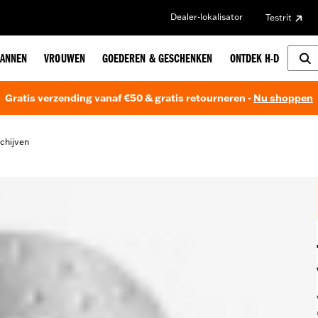
Dealer-lokalisator
Testrit
ANNEN
VROUWEN
GOEDEREN & GESCHENKEN
ONTDEK H-D
Gratis verzending vanaf €50 & gratis retourneren -
Nu shoppen
chijven