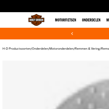
web accessibility
MOTORFIETSEN
ONDERDELEN
M
H-D Productsoorten
Onderdelen
Motoronderdelen
Remmen & Vering
Rems
/
/
/
/