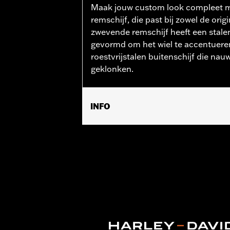
Maak jouw custom look compleet 
remschijf, die past bij zowel de ori
zwevende remschijf heeft een stalen
gevormd om het wiel te accentueren
roestvrijstalen buitenschijf die nauw
geklonken.
INFO
Past op ’14–’22 XL-, ’06–’17 Dyna®-mo
(behalve ’23-later FLHXSE en FLTRXS
modellen met originele uitrusting of 
Installatie-instructies
Positie op de motorfiets:
Voorkant
Zijde motorfiets:
Links of rechts
Per stuk verkocht:
Elk
Materiaal:
Staal
In de doos:
Remschijf en verchroomde