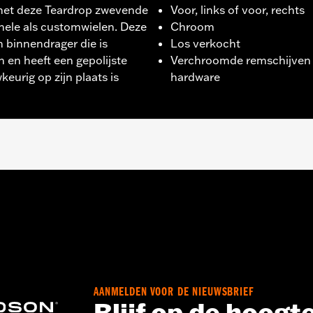
met deze Teardrop zwevende
Voor, links of voor, rechts
ginele als customwielen. Deze
Chroom
 binnendrager die is
Los verkocht
 en heeft een gepolijste
Verchroomde remschijven 
keurig op zijn plaats is
hardware
dellen (behalve FXDLS), ’15-later Softail®-modellen (behal
E, ’24-later FLHX, FLTRX, ’24 FLTRXSTSE en ’25-later FLH
accessoirewiel met 3,25 duimen boutcirkel remschijf bevesti
AANMELDEN VOOR DE NIEUWSBRIEF
 installatiematerialen