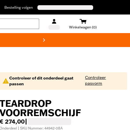
Bestelling volgen
Winkelwagen (0)
Harley
Controleer
Controleer of dit onderdeel gaat
pasvorm
passen
TEARDROP
VOORREMSCHIJF
€ 274,00
|
Onderdeel | SKU Nummer: 44942-08A