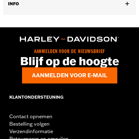
INFO
Universele montage. Past ook op luchtveringsventielen.
Per stuk verkocht:
Twee
In de doos:
2 abs ventieldopjes
AANMELDEN VOOR DE NIEUWSBRIEF
Blijf op de hoogte
AANMELDEN VOOR E-MAIL
KLANTONDERSTEUNING
Contact opnemen
Bestelling volgen
Verzendinformatie
Retourneren en omruilen