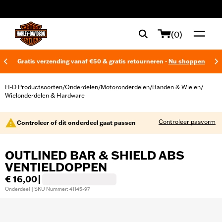
web accessibility
(0)
Gratis verzending vanaf €50 & gratis retourneren -
Nu shoppen
H-D Productsoorten
Onderdelen
Motoronderdelen
Banden & Wielen
/
/
/
/
Wielonderdelen & Hardware
Controleer pasvorm
Controleer of dit onderdeel gaat passen
OUTLINED BAR & SHIELD ABS
VENTIELDOPPEN
€ 16,00
|
Onderdeel | SKU Nummer: 41145-97