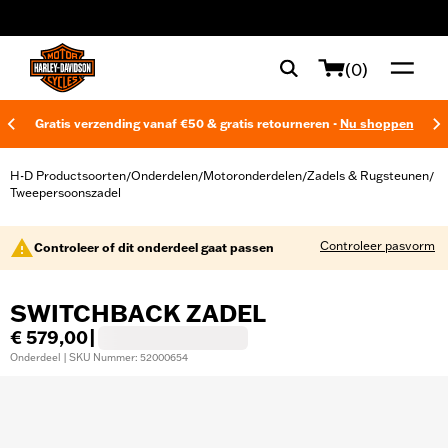
web accessibility
(0)
Gratis verzending vanaf €50 & gratis retourneren -
Nu shoppen
H-D Productsoorten
Onderdelen
Motoronderdelen
Zadels & Rugsteunen
/
/
/
/
Tweepersoonszadel
Controleer pasvorm
Controleer of dit onderdeel gaat passen
SWITCHBACK ZADEL
€ 579,00
|
Onderdeel | SKU Nummer: 52000654