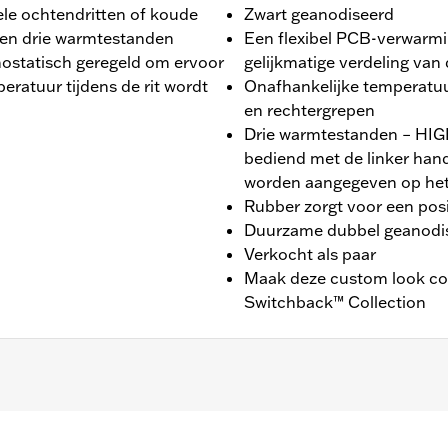
ele ochtendritten of koude
Zwart geanodiseerd
ben drie warmtestanden
Een flexibel PCB-verwarmi
ostatisch geregeld om ervoor
gelijkmatige verdeling van
eratuur tijdens de rit wordt
Onafhankelijke temperatuur
en rechtergrepen
Drie warmtestanden – H
bediend met de linker han
worden aangegeven op het 
Rubber zorgt voor een posit
Duurzame dubbel geanodis
Verkocht als paar
Maak deze custom look com
Switchback™ Collection
24-later FLHX, FLTRX, FLTRXSTSE, '25-later FLHXU, '25-la
RXL modellen. Voor de installatie op sommige '24 Street 