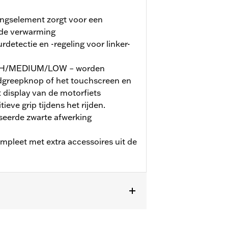
ngselement zorgt voor een
 de verwarming
detectie en -regeling voor linker-
IGH/MEDIUM/LOW – worden
dgreepknop of het touchscreen en
display van de motorfiets
ieve grip tijdens het rijden.
eerde zwarte afwerking
pleet met extra accessoires uit de
ter Softail (behalve FXBB en FXBR) en
Glide- en Road Glide-modellen is