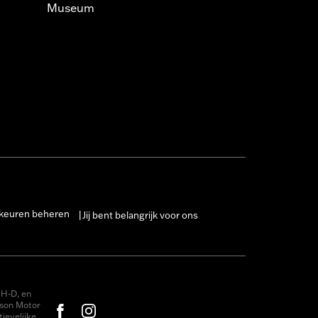
Museum
keuren beheren
Jij bent belangrijk voor ons
|
H-D, en
dson Motor
ievelijke