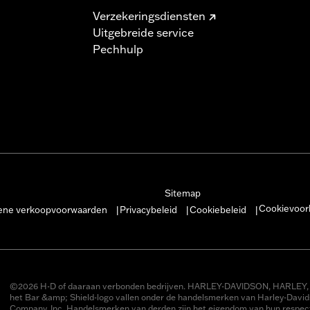
Verzekeringsdiensten
Uitgebreide service
Pechhulp
Sitemap
Cookievoor
ne verkoopvoorwaarden
Privacybeleid
Cookiebeleid
|
|
|
©2026 H-D of daaraan verbonden bedrijven. HARLEY-DAVIDSON, HARLEY, 
het Bar &amp; Shield-logo vallen onder de handelsmerken van Harley-Davi
Company, Inc. Handelsmerken van derden zijn het eigendom van hun respect