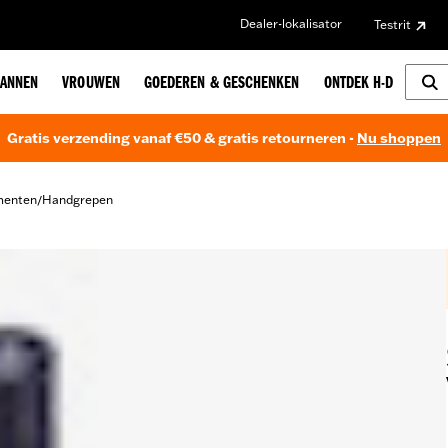
Dealer-lokalisator
Testrit
ANNEN
VROUWEN
GOEDEREN & GESCHENKEN
ONTDEK H-D
Gratis verzending vanaf €50 & gratis retourneren -
Nu shoppen
menten
Handgrepen
/