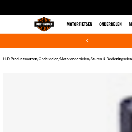
web accessibility
MOTORFIETSEN
ONDERDELEN
M
H-D Productsoorten
Onderdelen
Motoronderdelen
Sturen & Bedieningsele
/
/
/