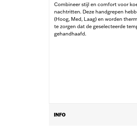
Combineer stijl en comfort voor ko
nachtritten. Deze handgrepen heb
(Hoog, Med, Laag) en worden therm
te zorgen dat de geselecteerde temp
gehandhaafd.
INFO
Past op '23-later FLHXSE, FLTRXSE, '
'26 FLHXL, FLHXLSE, FLHXSTSE en FLT