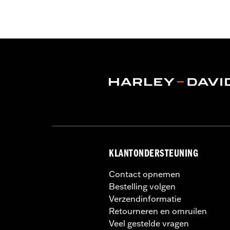
mogelijk een Digital Technician-updat
informatie.
Installatie-instructies
Collectie:
Switchback
Diameter:
1.5
KLANTONDERSTEUNING
Contact opnemen
Bestelling volgen
Verzendinformatie
Retourneren en omruilen
Veel gestelde vragen