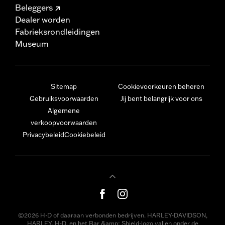
Beleggers
Dealer worden
Fabrieksrondleidingen
Museum
Sitemap
Cookievoorkeuren beheren
Gebruiksvoorwaarden
Jij bent belangrijk voor ons
Algemene
verkoopvoorwaarden
Privacybeleid
Cookiebeleid
©2026 H-D of daaraan verbonden bedrijven. HARLEY-DAVIDSON,
HARLEY, H-D, en het Bar &amp; Shield-logo vallen onder de