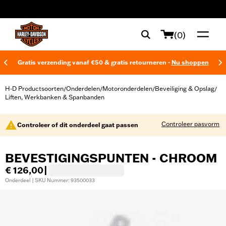
web accessibility
(0)
Gratis verzending vanaf €50 & gratis retourneren -
Nu shoppen
H-D Productsoorten
Onderdelen
Motoronderdelen
Beveiliging & Opslag
/
/
/
/
Liften, Werkbanken & Spanbanden
Controleer pasvorm
Controleer of dit onderdeel gaat passen
BEVESTIGINGSPUNTEN - CHROOM
€ 126,00
|
Onderdeel | SKU Nummer: 93500033