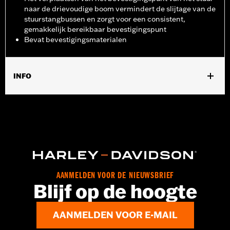
naar de drievoudige boom vermindert de slijtage van de
stuurstangbussen en zorgt voor een consistent,
gemakkelijk bereikbaar bevestigingspunt
Bevat bevestigingsmaterialen
INFO
Past op '23-later FLHXSE, '24-later FLHX, '25-later FLHXU en
'26-later FLHXL, FLHXLSE en FLHXSTSE modellen.
Installatie-instructies
GARANTIE:
1 jaar beperkte garantie - Ga naar
www.h-
d.com/warranty
voor meer info
AANMELDEN VOOR DE NIEUWSBRIEF
Blijf op de hoogte
AANMELDEN VOOR E-MAIL