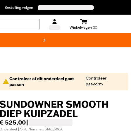
Bestelling volgen
Winkelwagen (0)
Harley
Controleer
Controleer of dit onderdeel gaat
pasvorm
passen
SUNDOWNER SMOOTH
DIEP KUIPZADEL
€ 525,00
|
Onderdeel | SKU Nummer: 51468-06A