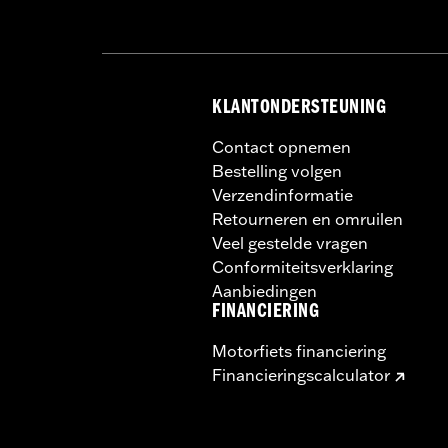
Breedte zitje maateenheid:
Inches
Zadelbreedte:
16.5
Zadelbreedte maateenheid:
Inches
WAARSCHUWING:
Verwijder het slot 
KLANTONDERSTEUNING
ernstig letsel of d
Contact opnemen
Bestelling volgen
Verzendinformatie
Retourneren en omruilen
Veel gestelde vragen
Conformiteitsverklaring
Aanbiedingen
FINANCIERING
Motorfiets financiering
Financieringscalculator