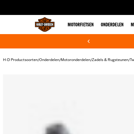
web accessibility
MOTORFIETSEN
ONDERDELEN
M
H-D Productsoorten
Onderdelen
Motoronderdelen
Zadels & Rugsteunen
Tw
/
/
/
/