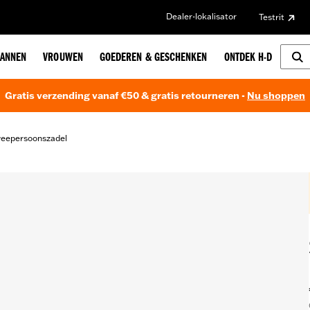
Dealer-lokalisator
Testrit
ANNEN
VROUWEN
GOEDEREN & GESCHENKEN
ONTDEK H-D
Gratis verzending vanaf €50 & gratis retourneren -
Nu shoppen
eepersoonszadel