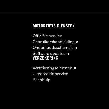
alvorens de motorfiets te gebruiken. Als het slot niet verwij
MOTORFIETS DIENSTEN
e dood.
Officiële service
Gebruikershandleiding
Onderhoudsschema's
Software updates
VERZEKERING
Verzekeringsdiensten
Uitgebreide service
Pechhulp