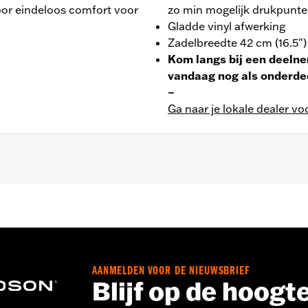
oor eindeloos comfort voor
zo min mogelijk drukpunten
Gladde vinyl afwerking
Zadelbreedte 42 cm (16.5")
Kom langs bij een deelne
vandaag nog als onderd
–
Ga naar je lokale dealer vo
FBS en FLSTSB, '06-'15 FXST, FXSTB, FXSTC en FXSTS en 
n vereisen afzonderlijke aanschaf van Passagiersvoetste
edte passagierszitje 12.5''.
AANMELDEN VOOR DE NIEUWSBRIEF
Blijf op de hoogt
stigingsmaterialen