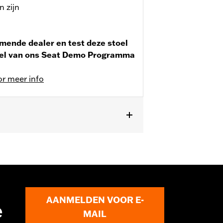
 zijn
mende dealer en test deze stoel
eel van ons Seat Demo Programma
or meer info
'07-'08 FXSTSSE modellen. Past niet
unen en bijbehorende montageset
AANMELDEN VOOR E-
e
MAIL