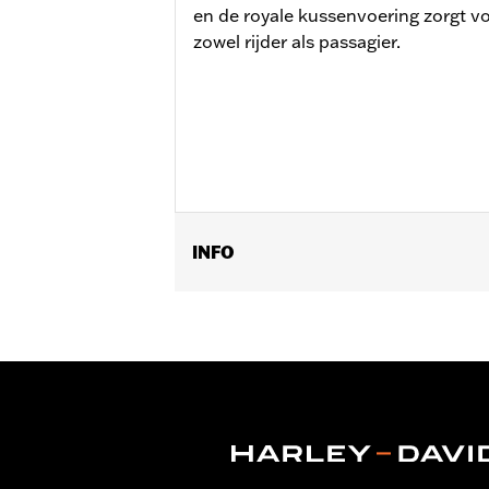
en de royale kussenvoering zorgt v
zowel rijder als passagier.
INFO
Past op '07-'17 FLSTF, FLSTFB, FLST
op FLSTSE modellen. FLSTSB modelle
(P/N 50932-08). Zadelbreedte 16.5'' bre
Installatie-instructies
Per stuk verkocht:
Elk
Materiaal:
Vinyl
In de doos:
Inclusief alle nodige beve
Breedte zitje:
12.5