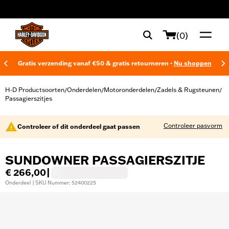
web accessibility
(0)
Gratis verzending vanaf €50 & gratis retourneren -
Nu shoppen
H-D Productsoorten
Onderdelen
Motoronderdelen
Zadels & Rugsteunen
/
/
/
/
Passagierszitjes
Controleer pasvorm
Controleer of dit onderdeel gaat passen
SUNDOWNER PASSAGIERSZITJE
€ 266,00
|
Onderdeel | SKU Nummer: 52400225