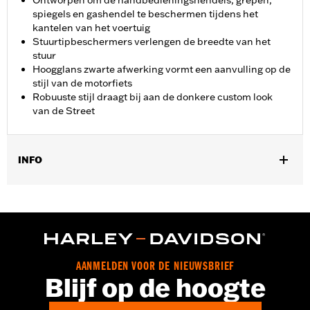
Ontworpen om de handbedieningshendels, grepen,
spiegels en gashendel te beschermen tijdens het
kantelen van het voertuig
Stuurtipbeschermers verlengen de breedte van het
stuur
Hoogglans zwarte afwerking vormt een aanvulling op de
stijl van de motorfiets
Robuuste stijl draagt bij aan de donkere custom look
van de Street
INFO
Past op '15-later XG modellen (behalve XG750A). Past niet op
Reduced Reach® stuur P/N 55800237 en 55800224, Drag stuur
P/N 55800238 en 55800225 of accessoire handgrepen.
Installatie-instructies
Per stuk verkocht:
Twee
AANMELDEN VOOR DE NIEUWSBRIEF
In de doos:
2 Stuureindbeschermers
Blijf op de hoogte