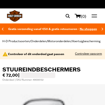
web accessibility
(0)
Gratis verzending vanaf €50 & gratis retourneren -
Nu shoppen
H-D Productsoorten
Onderdelen
Motoronderdelen
Voertuigbescherming
/
/
/
Controleer pasvorm
Controleer of dit onderdeel gaat passen
STUUREINDBESCHERMERS
€ 72,00
|
Onderdeel | SKU Nummer: 49000132