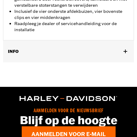
verstelbare stoterstangen te verwijderen
Inclusief de vier onderste afdekbuizen, vier bovenste
clips en vier middenkragen
Raadpleeg je dealer of servicehandleiding voor de
installatie
INFO
Past op modellen met '17-later Milwaukee-Eight® motor.
Installatie vereist voorafgaande installatie van verstelbare
stoterstangen of verwijdering van kleppendeksels, tuimelaars
en stoterstangen met vaste lengte.
Installatie-instructies
Per stuk verkocht:
Elk
In de doos:
4 stoterstangbuizen, 4 onderbuiscovers en de 4
AANMELDEN VOOR DE NIEUWSBRIEF
bovenste clips
Blijf op de hoogte
GARANTIE:
,,,,,,,,,,,,,,,,,,,,,,,,,,,,,,,,,,,,,,,,,,,,,,,,,,,,,,,,,,,,,,,
AANMELDEN VOOR E-MAIL