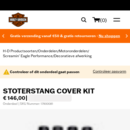
web accessibility
(0)
Gratis verzending vanaf €50 & gratis retourneren -
Nu shoppen
H-D Productsoorten
Onderdelen
Motoronderdelen
/
/
/
Screamin’ Eagle Performance
Decoratieve afwerking
/
Controleer pasvorm
Controleer of dit onderdeel gaat passen
STOTERSTANG COVER KIT
€ 146,00
|
Onderdeel | SKU Nummer: 17900081