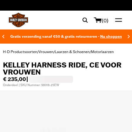
web accessibility
(0)
Gratis verzending vanaf €50 & gratis retourneren -
Nu shoppen
H-D Productsoorten
Vrouwen
Laarzen & Schoenen
Motorlaarzen
/
/
/
KELLEY HARNESS RIDE, CE VOOR
VROUWEN
€ 235,00
|
Onderdeel | SKU Nummer: 98018-25EW