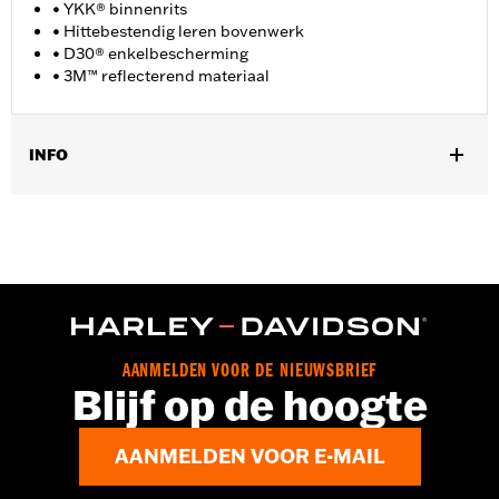
• YKK® binnenrits
• Hittebestendig leren bovenwerk
• D30® enkelbescherming
• 3M™ reflecterend materiaal
INFO
Geslacht:
Vrouwen
GARANTIE:
Wolverine Worldwide fabrieksgarantie – Ga naar
www.h-d.com/warranty
voor meer info
Herkomst:
Geïmporteerd
Dimension Description:
SCHACHTHOOGTE: 4,5" /
HAKHOOGTE: 1.5"
AANMELDEN VOOR DE NIEUWSBRIEF
Blijf op de hoogte
AANMELDEN VOOR E-MAIL