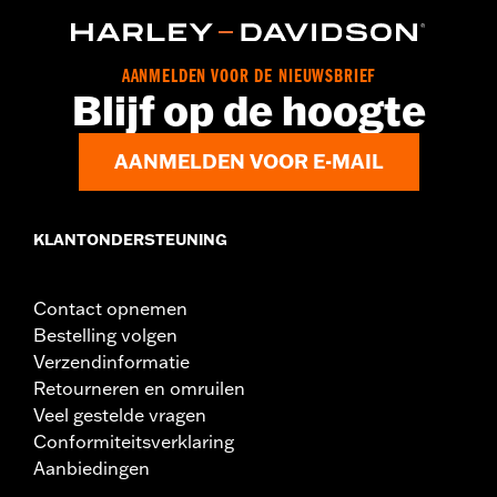
d.com/warranty
voor meer informatie
Herkomst:
Geïmporteerd
Dimension Description:
Lens: 65/Brug: 15/Pootje: 135
AANMELDEN VOOR DE NIEUWSBRIEF
Blijf op de hoogte
AANMELDEN VOOR E-MAIL
KLANTONDERSTEUNING
Contact opnemen
Bestelling volgen
Verzendinformatie
Retourneren en omruilen
Veel gestelde vragen
Conformiteitsverklaring
Aanbiedingen