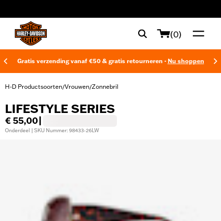
web accessibility
(0)
Gratis verzending vanaf €50 & gratis retourneren -
Nu shoppen
H-D Productsoorten
Vrouwen
Zonnebril
/
/
LIFESTYLE SERIES
€ 55,00
|
Onderdeel | SKU Nummer: 98433-26LW