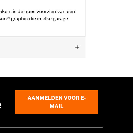
ken, is de hoes voorzien van een
on® graphic die in elke garage
n de meeste Touring (behalve '25-later
AANMELDEN VOOR E-
e
oor een H-D® motorhoes te gebruiken
MAIL
eroorzaken.