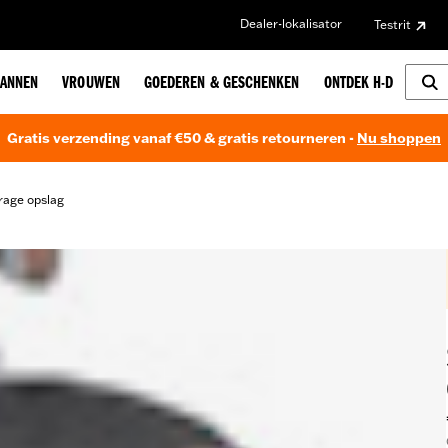
Dealer-lokalisator
Testrit
ANNEN
VROUWEN
GOEDEREN & GESCHENKEN
ONTDEK H-D
Gratis verzending vanaf €50 & gratis retourneren -
Nu shoppen
rage opslag