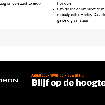
laag en een zachte niet-
houden
Om de look compleet te ma
nostalgische Harley-Davids
geweldig zal staan
il® (behalve FLS en FLSS), '18-later FLDE, FLHC en FLHCS, e
AANMELDEN VOOR DE NIEUWSBRIEF
Blijf op de hoogt
 gemaakt voor gebruik tijdens transport op een trailer. D
 scheuren en mogelijk schade aan de hoes en motorfiets v