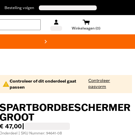
Bestelling volgen
Winkelwagen (0)
Harley
Controleer
Controleer of dit onderdeel gaat
pasvorm
passen
SPARTBORDBESCHERMER
GROOT
€ 47,00
|
Onderdeel | SKU Nummer: 94641-08