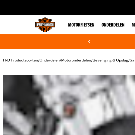
web accessibility
MOTORFIETSEN
ONDERDELEN
M
H-D Productsoorten
Onderdelen
Motoronderdelen
Beveiliging & Opslag
Ga
/
/
/
/