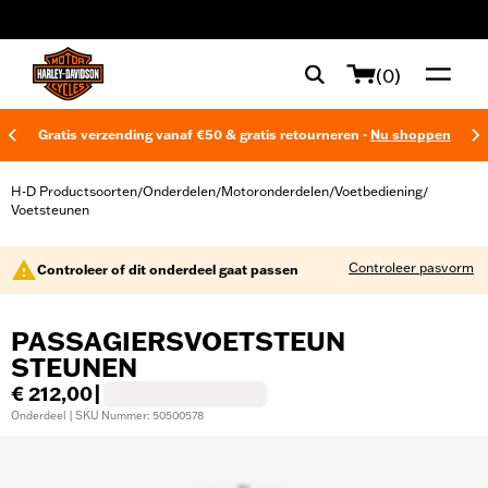
web accessibility
(0)
Gratis verzending vanaf €50 & gratis retourneren -
Nu shoppen
H-D Productsoorten
Onderdelen
Motoronderdelen
Voetbediening
/
/
/
/
Voetsteunen
Controleer pasvorm
Controleer of dit onderdeel gaat passen
PASSAGIERSVOETSTEUN
STEUNEN
€ 212,00
|
Onderdeel | SKU Nummer: 50500578