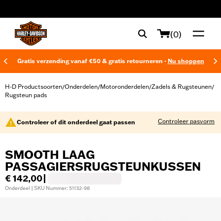
web accessibility
(0)
Gratis verzending vanaf €50 & gratis retourneren -
Nu shoppen
H-D Productsoorten
Onderdelen
Motoronderdelen
Zadels & Rugsteunen
/
/
/
/
Rugsteun pads
Controleer pasvorm
Controleer of dit onderdeel gaat passen
SMOOTH LAAG
PASSAGIERSRUGSTEUNKUSSEN
€ 142,00
|
Onderdeel | SKU Nummer: 51132-98