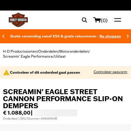
web accessibility
(0)
Gratis verzending vanaf €50 & gratis retourneren -
Nu shoppen
H-D Productsoorten
Onderdelen
Motoronderdelen
/
/
/
Screamin’ Eagle Performance
Uitlaat
/
Controleer pasvorm
Controleer of dit onderdeel gaat passen
SCREAMIN’ EAGLE STREET
CANNON PERFORMANCE SLIP-ON
DEMPERS
€ 1.088,00
|
Onderdeel | SKU Nummer: 64900554B