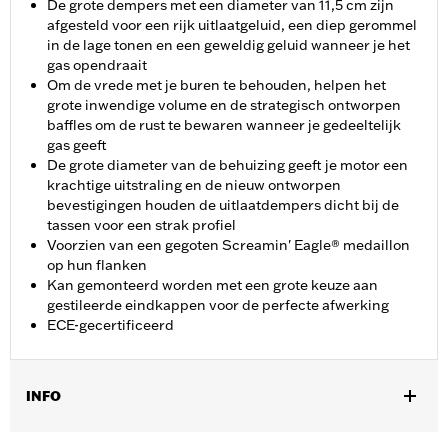
De grote dempers met een diameter van 11,5 cm zijn
afgesteld voor een rijk uitlaatgeluid, een diep gerommel
in de lage tonen en een geweldig geluid wanneer je het
gas opendraait
Om de vrede met je buren te behouden, helpen het
grote inwendige volume en de strategisch ontworpen
baffles om de rust te bewaren wanneer je gedeeltelijk
gas geeft
De grote diameter van de behuizing geeft je motor een
krachtige uitstraling en de nieuw ontworpen
bevestigingen houden de uitlaatdempers dicht bij de
tassen voor een strak profiel
Voorzien van een gegoten Screamin' Eagle® medaillon
op hun flanken
Kan gemonteerd worden met een grote keuze aan
gestileerde eindkappen voor de perfecte afwerking
ECE-gecertificeerd
INFO
Past op ’17-’20 Touring modellen. Past niet op Trike modellen.