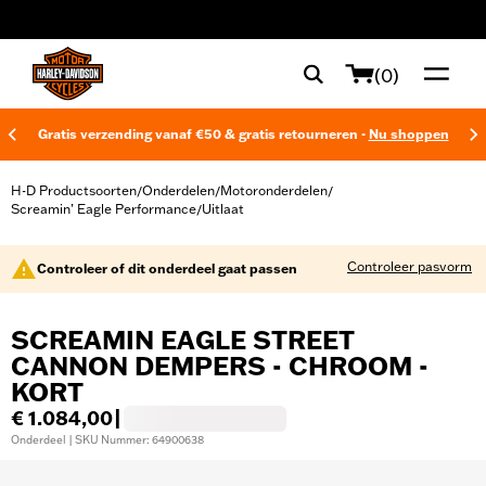
web accessibility
(0)
Gratis verzending vanaf €50 & gratis retourneren -
Nu shoppen
H-D Productsoorten
Onderdelen
Motoronderdelen
/
/
/
Screamin’ Eagle Performance
Uitlaat
/
Controleer pasvorm
Controleer of dit onderdeel gaat passen
SCREAMIN EAGLE STREET
CANNON DEMPERS - CHROOM -
KORT
€ 1.084,00
|
Onderdeel | SKU Nummer: 64900638