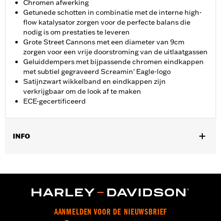
Chromen afwerking
Getunede schotten in combinatie met de interne high-
flow katalysator zorgen voor de perfecte balans die
nodig is om prestaties te leveren
Grote Street Cannons met een diameter van 9cm
zorgen voor een vrije doorstroming van de uitlaatgassen
Geluiddempers met bijpassende chromen eindkappen
met subtiel gegraveerd Screamin' Eagle-logo
Satijnzwart wikkelband en eindkappen zijn
verkrijgbaar om de look af te maken
ECE-gecertificeerd
INFO
Ontworpen voor internationale markten die ECE-
gecertificeerde uitlaatdempers vereisen. Past op '18-'20 FLDE,
FLHC en FLHCS modellen. Inclusief chromen uitlaatdemper
eindkappen. Installatie vereist afzonderlijke aankoop van de
demperklemmen P/N 65900012 (aantal: 2) en de
uitlaatpakkingen P/N 65900017 (aantal: 2).
AANMELDEN VOOR DE NIEUWSBRIEF
Installatie-instructies