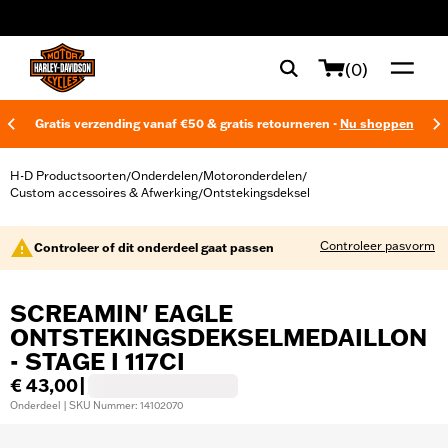
web accessibility
(0)
Gratis verzending vanaf €50 & gratis retourneren -
Nu shoppen
H-D Productsoorten
Onderdelen
Motoronderdelen
/
/
/
Custom accessoires & Afwerking
Ontstekingsdeksel
/
Controleer pasvorm
Controleer of dit onderdeel gaat passen
SCREAMIN' EAGLE
ONTSTEKINGSDEKSELMEDAILLON
- STAGE I 117CI
€ 43,00
|
Onderdeel | SKU Nummer: 14102070