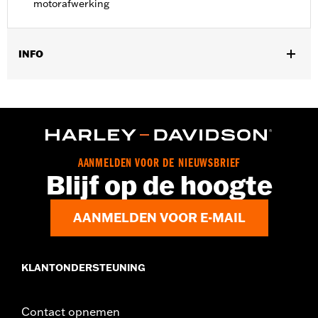
motorafwerking
INFO
Past op '23-Later FLHXSE en FLTRXSE en '24-later FLHX-,
FLTRX- en FLTRXSTSE-modellen.
Installatie-instructies
GARANTIE:
1 jaar beperkte garantie - Ga naar
www.h-
d.com/warranty
voor meer info
AANMELDEN VOOR DE NIEUWSBRIEF
Blijf op de hoogte
AANMELDEN VOOR E-MAIL
KLANTONDERSTEUNING
Contact opnemen