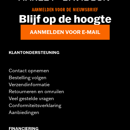
en 2 sleutels in bladstijl
AANMELDEN VOOR DE NIEUWSBRIEF
WAARSCHUWING:
Voor gebruik van de motor, eerst het slot
Blijf op de hoogte
verwijderen. Als het slot niet verwijderd
wordt, kan dat resulteren in ernstig of
dodelijk letsel.
AANMELDEN VOOR E-MAIL
NOTITIES:
De producent van de sloten zorgt voor de "KEY SAFE"
registratie en vervangingsservice. De verpakking
bevat alle benodigde informatie.
KLANTONDERSTEUNING
Contact opnemen
Bestelling volgen
Verzendinformatie
Retourneren en omruilen
Veel gestelde vragen
Conformiteitsverklaring
Aanbiedingen
FINANCIERING