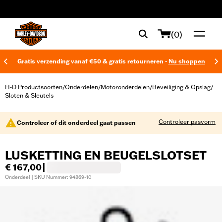
web accessibility
(0)
Gratis verzending vanaf €50 & gratis retourneren -
Nu shoppen
H-D Productsoorten
Onderdelen
Motoronderdelen
Beveiliging & Opslag
/
/
/
/
Sloten & Sleutels
Controleer pasvorm
Controleer of dit onderdeel gaat passen
LUSKETTING EN BEUGELSLOTSET
€ 167,00
|
Onderdeel | SKU Nummer: 94869-10