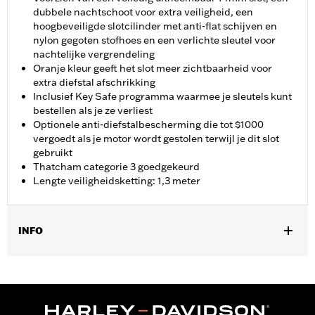
dubbele nachtschoot voor extra veiligheid, een
hoogbeveiligde slotcilinder met anti-flat schijven en
nylon gegoten stofhoes en een verlichte sleutel voor
nachtelijke vergrendeling
Oranje kleur geeft het slot meer zichtbaarheid voor
extra diefstal afschrikking
Inclusief Key Safe programma waarmee je sleutels kunt
bestellen als je ze verliest
Optionele anti-diefstalbescherming die tot $1000
vergoedt als je motor wordt gestolen terwijl je dit slot
gebruikt
Thatcham categorie 3 goedgekeurd
Lengte veiligheidsketting: 1,3 meter
INFO
Universeel.
Installatie-instructies
Per stuk verkocht:
Elk
In de doos:
Ketting met nylon hoes en slot met 1 verlichte sleutel