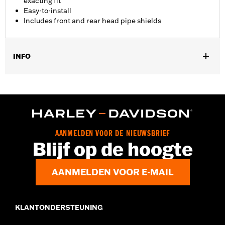
exacting fit
Easy-to-install
Includes front and rear head pipe shields
INFO
Past op '17-later Touring (behalve '25-later FLTRXRRSE) en
Trike-modellen.
Installatie-instructies
AANMELDEN VOOR DE NIEUWSBRIEF
Blijf op de hoogte
AANMELDEN VOOR E-MAIL
KLANTONDERSTEUNING