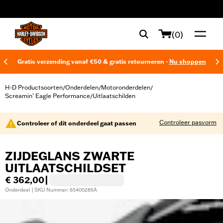
web accessibility
(0)
Gratis verzending vanaf €50 & gratis retourneren -
Nu shoppen
H-D Productsoorten
Onderdelen
Motoronderdelen
/
/
/
Screamin’ Eagle Performance
Uitlaatschilden
/
Controleer pasvorm
Controleer of dit onderdeel gaat passen
ZIJDEGLANS ZWARTE
UITLAATSCHILDSET
€ 362,00
|
Onderdeel | SKU Nummer: 65400285A