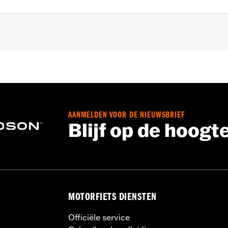
 en '24-later FLHX, FLTRX, FLTRXSTSE en '25-later FLHX
AANMELDEN VOOR DE NIEUWSBRIEF
Blijf op de hoogt
MOTORFIETS DIENSTEN
Officiële service