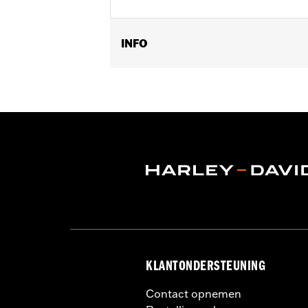
INFO
Past op '23-later FLHXSE en FLTRXSE
KLANTONDERSTEUNING
Contact opnemen