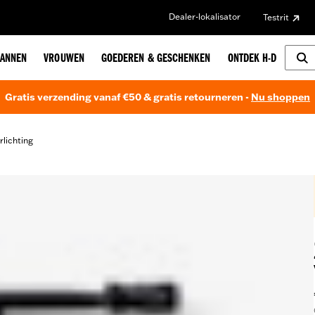
Dealer-lokalisator
Testrit
ANNEN
VROUWEN
GOEDEREN & GESCHENKEN
ONTDEK H-D
Gratis verzending vanaf €50 & gratis retourneren -
Nu shoppen
lichting