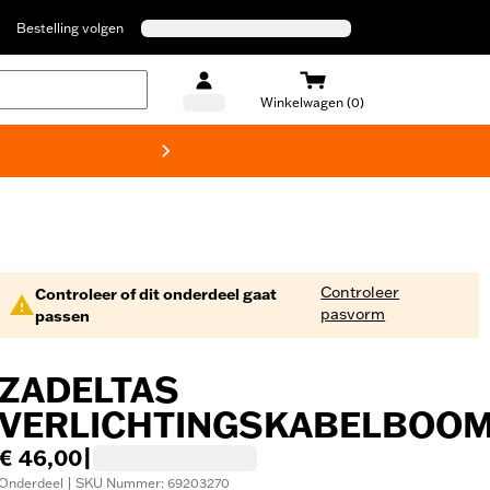
Bestelling volgen
Winkelwagen (0)
Harley
Controleer
Controleer of dit onderdeel gaat
pasvorm
passen
ZADELTAS
VERLICHTINGSKABELBOO
€ 46,00
|
Onderdeel | SKU Nummer: 69203270