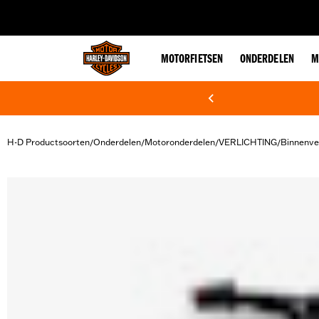
web accessibility
MOTORFIETSEN
ONDERDELEN
M
H-D Productsoorten
Onderdelen
Motoronderdelen
VERLICHTING
Binnenver
/
/
/
/