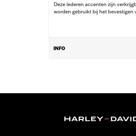
Deze lederen accenten zijn verkrijg
worden gebruikt bij het bevestigen
INFO
Universele montage.
Installatie-instructies
Waterafstotend:
Nee
Apart verkocht:
Conchos
Per stuk verkocht:
Elk
Materiaal:
Leder
In de doos:
1 Leren rozet en veterriem