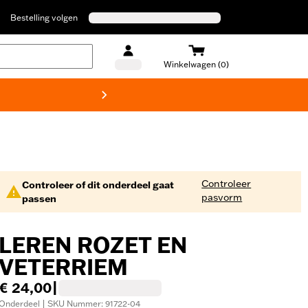
Bestelling volgen
Winkelwagen (0)
Harley
Controleer
Controleer of dit onderdeel gaat
pasvorm
passen
LEREN ROZET EN
VETERRIEM
€ 24,00
|
Onderdeel | SKU Nummer: 91722-04