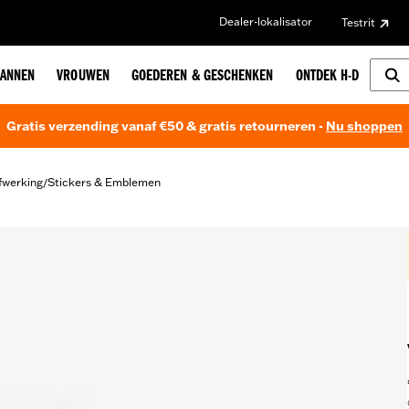
Dealer-lokalisator
Testrit
ANNEN
VROUWEN
GOEDEREN & GESCHENKEN
ONTDEK H-D
Gratis verzending vanaf €50 & gratis retourneren -
Nu shoppen
fwerking
Stickers & Emblemen
/