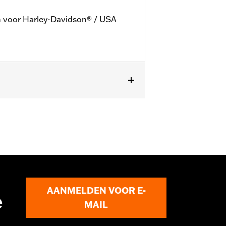
m voor Harley-Davidson® / USA
AANMELDEN VOOR E-
e
MAIL