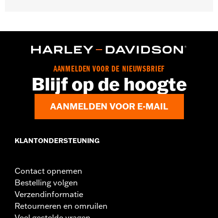
Universele montage.
Aanbevolen gebruik:
Moeilijk bereikbare plaatsen in de buurt
van motor, leidingen en meer
Per stuk verkocht:
Elk
In de doos:
50 swabs
AANMELDEN VOOR DE NIEUWSBRIEF
Blijf op de hoogte
AANMELDEN VOOR E-MAIL
KLANTONDERSTEUNING
Contact opnemen
Bestelling volgen
Verzendinformatie
Retourneren en omruilen
Veel gestelde vragen