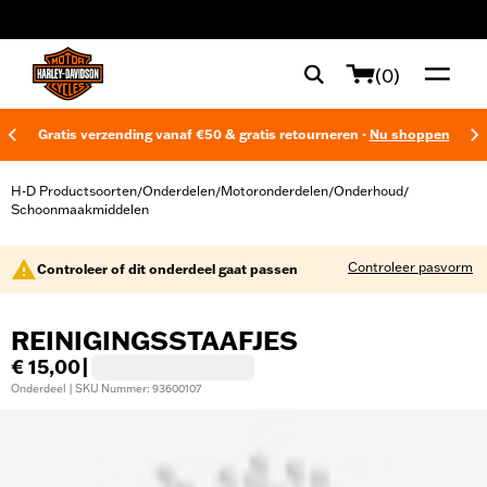
web accessibility
(0)
Gratis verzending vanaf €50 & gratis retourneren -
Nu shoppen
H-D Productsoorten
Onderdelen
Motoronderdelen
Onderhoud
/
/
/
/
Schoonmaakmiddelen
Controleer pasvorm
Controleer of dit onderdeel gaat passen
REINIGINGSSTAAFJES
€ 15,00
|
Onderdeel | SKU Nummer: 93600107