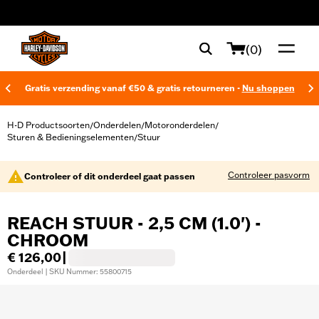
web accessibility
(0)
Gratis verzending vanaf €50 & gratis retourneren -
Nu shoppen
H-D Productsoorten
Onderdelen
Motoronderdelen
/
/
/
Sturen & Bedieningselementen
Stuur
/
Controleer pasvorm
Controleer of dit onderdeel gaat passen
REACH STUUR - 2,5 CM (1.0') -
CHROOM
€ 126,00
|
Onderdeel | SKU Nummer: 55800715