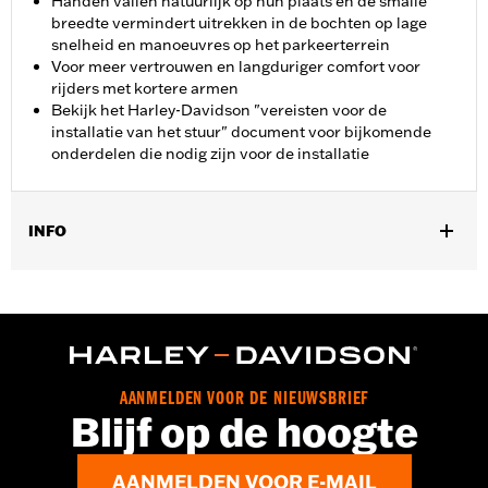
Handen vallen natuurlijk op hun plaats en de smalle
breedte vermindert uitrekken in de bochten op lage
snelheid en manoeuvres op het parkeerterrein
Voor meer vertrouwen en langduriger comfort voor
rijders met kortere armen
Bekijk het Harley-Davidson "vereisten voor de
installatie van het stuur" document voor bijkomende
onderdelen die nodig zijn voor de installatie
INFO
Past op '18-'24 FLDE, FLHC, FLHCS, FLSL, FXBB, FXLR, FXST,
'24 FLI en '21-'24 FXBBS-modellen. Voor alle modellen moeten
aanvullende montage-onderdelen afzonderlijk worden
aangeschaft.
Installatie-instructies
Harley-Davidson Handlebar Installation
AANMELDEN VOOR DE NIEUWSBRIEF
Blijf op de hoogte
Requirements
Basisbreedte:
9.84
Basisbreedte maateenheid:
Inches
AANMELDEN VOOR E-MAIL