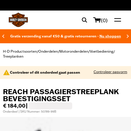
web accessibility
(0)
Gratis verzending vanaf €50 & gratis retourneren -
Nu shoppen
H-D Productsoorten
Onderdelen
Motoronderdelen
Voetbediening
/
/
/
/
Treeplanken
Controleer pasvorm
Controleer of dit onderdeel gaat passen
REACH PASSAGIERSTREEPLANK
BEVESTIGINGSSET
€ 184,00
|
Onderdeel | SKU Nummer: 50789-99B