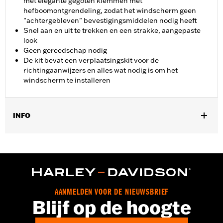
met elegante gegoten klemmen met
hefboomontgrendeling, zodat het windscherm geen
"achtergebleven" bevestigingsmiddelen nodig heeft
Snel aan en uit te trekken en een strakke, aangepaste
look
Geen gereedschap nodig
De kit bevat een verplaatsingskit voor de
richtingaanwijzers en alles wat nodig is om het
windscherm te installeren
INFO
Past op '02 -'10 VRSCA, '04 -'05 VRSCB en '07 VRSCX modellen.
'05 VRSCB modellen vereisen aparte aanschaf van
Koplampvizier P/N 67750-88T en Vizierschroef P/N 3383.
Afmetingen windscherm: Overall hoogte 27.4 duimen breedte-
23.0 duimen.
Installatie-instructies
AANMELDEN VOOR DE NIEUWSBRIEF
Blijf op de hoogte
Bevestigingsstijl:
Snelkoppeling
Per stuk verkocht:
Elk