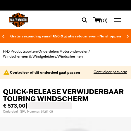
web accessibility
(0)
Gratis verzending vanaf €50 & gratis retourneren -
Nu shoppen
H-D Productsoorten
Onderdelen
Motoronderdelen
/
/
/
Windschermen & Windgeleiders
Windschermen
/
Controleer pasvorm
Controleer of dit onderdeel gaat passen
QUICK-RELEASE VERWIJDERBAAR
TOURING WINDSCHERM
€ 573,00
|
Onderdeel | SKU Nummer: 57211-05