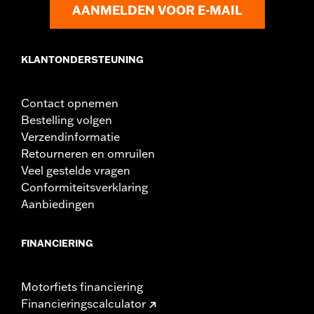
Materiaal:
Lexan®
AANMELDEN VOOR E-MAIL
Wijdte:
23 Inches
In de doos:
Richtingaanwijzer verplaatsingsset en alles wat
nodig is om het windscherm te installeren
KLANTONDERSTEUNING
Materiaalbreedte maateenheid:
Inches
Windschermhoogte boven koplamp:
23.0
Contact opnemen
Windschermhoogte boven koplamp maateenheid:
Inches
Bestelling volgen
Hoogte windscherm:
27.4
Verzendinformatie
Hoogte windscherm maateenheid:
Inches
Retourneren en omruilen
Veel gestelde vragen
Conformiteitsverklaring
Aanbiedingen
FINANCIERING
Motorfiets financiering
Financieringscalculator