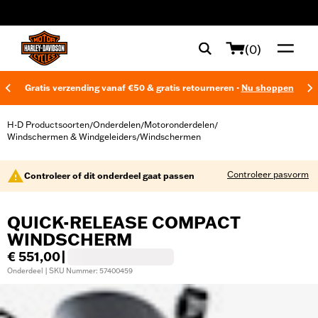
web accessibility
(0)
Gratis verzending vanaf €50 & gratis retourneren -
Nu shoppen
H-D Productsoorten
Onderdelen
Motoronderdelen
/
/
/
Windschermen & Windgeleiders
Windschermen
/
Controleer pasvorm
Controleer of dit onderdeel gaat passen
QUICK-RELEASE COMPACT
WINDSCHERM
€ 551,00
|
Onderdeel | SKU Nummer: 57400459