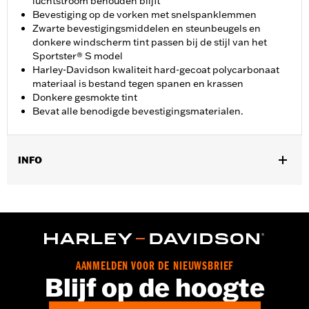
luchtstroom behouden blijft
Bevestiging op de vorken met snelspanklemmen
Zwarte bevestigingsmiddelen en steunbeugels en
donkere windscherm tint passen bij de stijl van het
Sportster® S model
Harley-Davidson kwaliteit hard-gecoat polycarbonaat
materiaal is bestand tegen spanen en krassen
Donkere gesmokte tint
Bevat alle benodigde bevestigingsmaterialen.
INFO
Past op '21-later RH1250S modellen.
Installatie-instructies
Bevestigingsstijl:
Snelkoppeling
Per stuk verkocht:
Elk
Materiaal:
Hard-coated polycarbonaat
AANMELDEN VOOR DE NIEUWSBRIEF
Wijdte:
15.78 Inches
Blijf op de hoogte
In de doos:
Compleet windscherm met alle
bevestigingsmateriaal