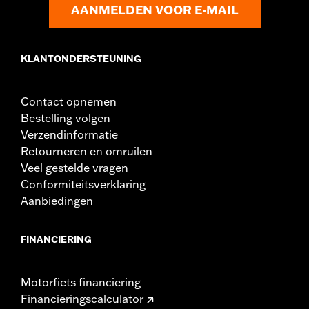
AANMELDEN VOOR E-MAIL
Windschermhoogte boven koplamp:
13.58
Hoogte windscherm:
15.66
KLANTONDERSTEUNING
Contact opnemen
Bestelling volgen
Verzendinformatie
Retourneren en omruilen
Veel gestelde vragen
Conformiteitsverklaring
Aanbiedingen
FINANCIERING
Motorfiets financiering
Financieringscalculator