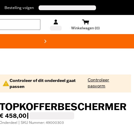
Bestelling volgen
Winkelwagen (0)
Harley
Controleer
Controleer of dit onderdeel gaat
pasvorm
passen
TOPKOFFERBESCHERMER
€ 458,00
|
Onderdeel | SKU Nummer: 49000303