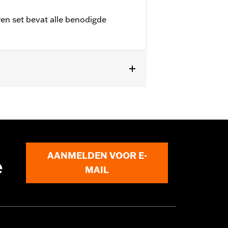
ren set bevat alle benodigde
AANMELDEN VOOR E-
e
MAIL