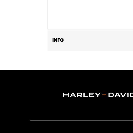
INFO
Past op '09-'25 Trike modellen (behal
Installatie-instructies