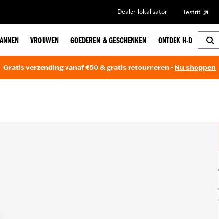
Dealer-lokalisator
Testrit
ANNEN
VROUWEN
GOEDEREN & GESCHENKEN
ONTDEK H-D
Gratis verzending vanaf €50 & gratis retourneren -
Nu shoppen