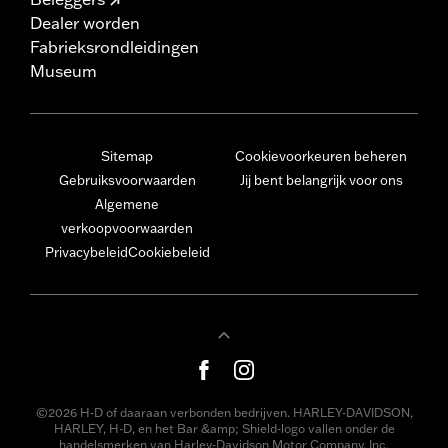
Dealer worden
Fabrieksrondleidingen
Museum
Sitemap
Cookievoorkeuren beheren
Gebruiksvoorwaarden
Jij bent belangrijk voor ons
Algemene
verkoopvoorwaarden
Privacybeleid
Cookiebeleid
©2026 H-D of daaraan verbonden bedrijven. HARLEY-DAVIDSON,
HARLEY, H-D, en het Bar &amp; Shield-logo vallen onder de
handelsmerken van Harley-Davidson Motor Company, Inc.