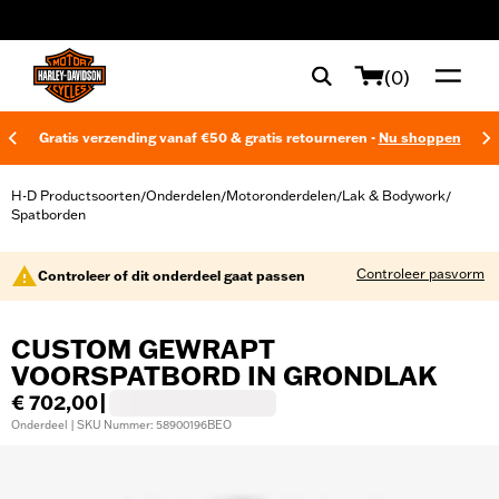
web accessibility
(0)
Gratis verzending vanaf €50 & gratis retourneren -
Nu shoppen
H-D Productsoorten
Onderdelen
Motoronderdelen
Lak & Bodywork
/
/
/
/
Spatborden
Controleer pasvorm
Controleer of dit onderdeel gaat passen
CUSTOM GEWRAPT
VOORSPATBORD IN GRONDLAK
€ 702,00
|
Onderdeel | SKU Nummer: 58900196BEO