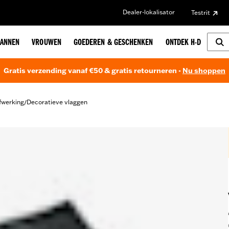
Dealer-lokalisator
Testrit
ANNEN
VROUWEN
GOEDEREN & GESCHENKEN
ONTDEK H-D
Gratis verzending vanaf €50 & gratis retourneren -
Nu shoppen
fwerking
Decoratieve vlaggen
/