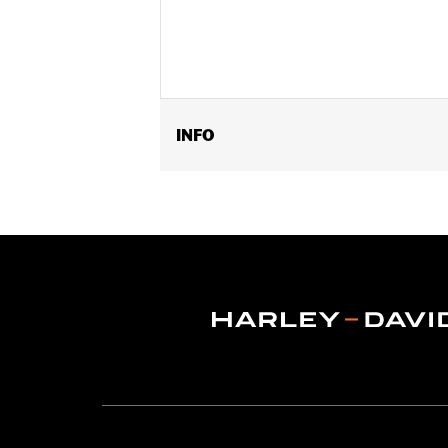
INFO
Alleen vervangende vlaggen.
Hoogte:
11 Inches
Per stuk verkocht:
Elk
Wijdte:
14 Inches
In de doos:
POW/MIA-vlag