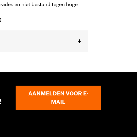
arades en niet bestand tegen hoge
g
AANMELDEN VOOR E-
e
MAIL