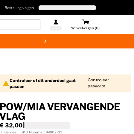
Bestelling volgen
Winkelwagen (0)
Harley
Controleer
Controleer of dit onderdeel gaat
pasvorm
passen
POW/MIA VERVANGENDE
VLAG
€ 32,00
|
Onderdeel | SKU Nummer: 94902-03