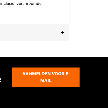
inclusief verchroomde
Touring- en Trike-modellen met
AANMELDEN VOOR E-
e
MAIL