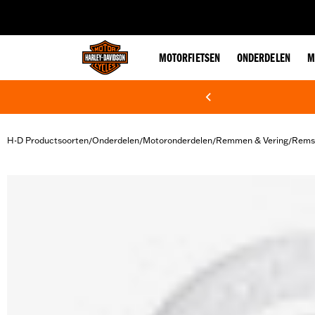
web accessibility
MOTORFIETSEN
ONDERDELEN
M
H-D Productsoorten
Onderdelen
Motoronderdelen
Remmen & Vering
Rems
/
/
/
/