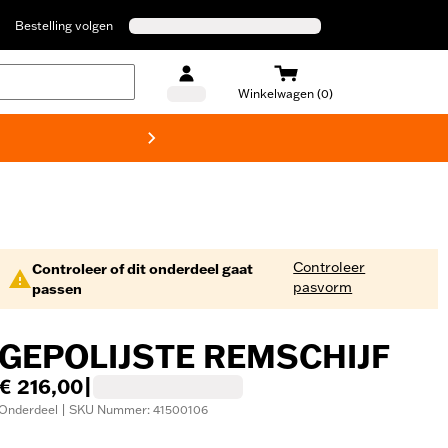
Bestelling volgen
Winkelwagen (0)
Harley
Controleer
Controleer of dit onderdeel gaat
pasvorm
passen
GEPOLIJSTE REMSCHIJF
€ 216,00
|
Onderdeel | SKU Nummer: 41500106