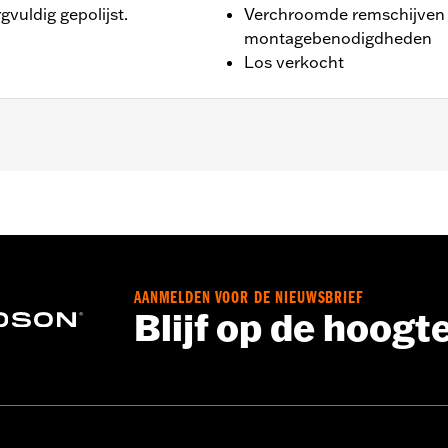
gvuldig gepolijst.
Verchroomde remschijven 
montagebenodigdheden
Los verkocht
alve FXDLS), '15-later Softail® (behalve FXSE) en '09-later 
 met 3.25 duimen bout cirkelremschijfbevestiging.
AANMELDEN VOOR DE NIEUWSBRIEF
Blijf op de hoogt
 installatiematerialen