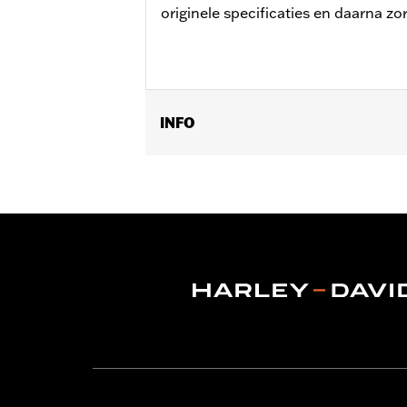
originele specificaties en daarna zor
INFO
Past op '14-'22 XL, '06-'17 Dyna® (beh
originele uitrusting of accessoirewiel
Installatie-instructies
Positie op de motorfiets:
Voorkant
Zijde motorfiets:
Links
Per stuk verkocht:
Elk
Materiaal:
Staal
In de doos:
Remschijf en verchroomde