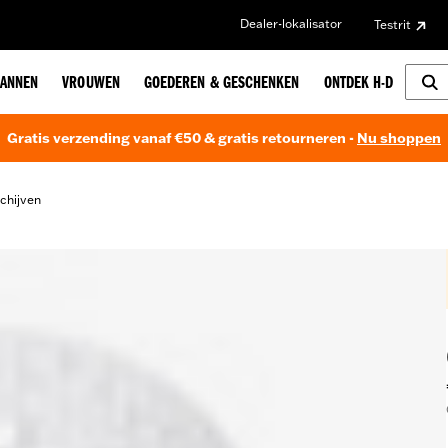
Dealer-lokalisator
Testrit
ANNEN
VROUWEN
GOEDEREN & GESCHENKEN
ONTDEK H-D
Gratis verzending vanaf €50 & gratis retourneren -
Nu shoppen
chijven