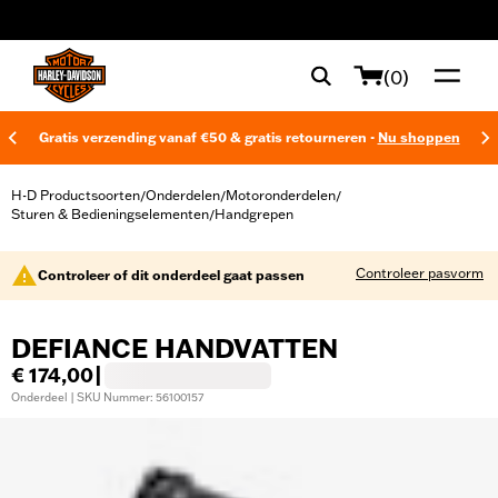
web accessibility
(0)
Gratis verzending vanaf €50 & gratis retourneren -
Nu shoppen
H-D Productsoorten
Onderdelen
Motoronderdelen
/
/
/
Sturen & Bedieningselementen
Handgrepen
/
Controleer pasvorm
Controleer of dit onderdeel gaat passen
DEFIANCE HANDVATTEN
€ 174,00
|
Onderdeel | SKU Nummer: 56100157