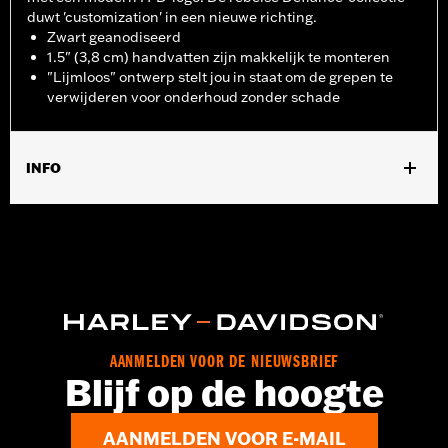
duwt 'customization' in een nieuwe richting.
Zwart geanodiseerd
1.5" (3,8 cm) handvatten zijn makkelijk te monteren
"Lijmloos" ontwerp stelt jou in staat om de grepen te
verwijderen voor onderhoud zonder schade
INFO
Past op '16-'17 Dyna FXDLS en '16-later Softail-modellen, '11-'12
FLSTSE, '14-'15 FLSTNSE, '13-'14 FXSBSE, '16-'17 FXSE en '08-
later Touring ( behalve '18-later FLTRXSE) en Trike-modellen.
Installatie-instructies
Collectie:
Defiance
Diameter:
1.5
Materiaaldiameter maateenheid:
Inches
AANMELDEN VOOR DE NIEUWSBRIEF
Per stuk verkocht:
Twee
Blijf op de hoogte
In de doos:
Handvatten voor links en rechts
AANMELDEN VOOR E-MAIL