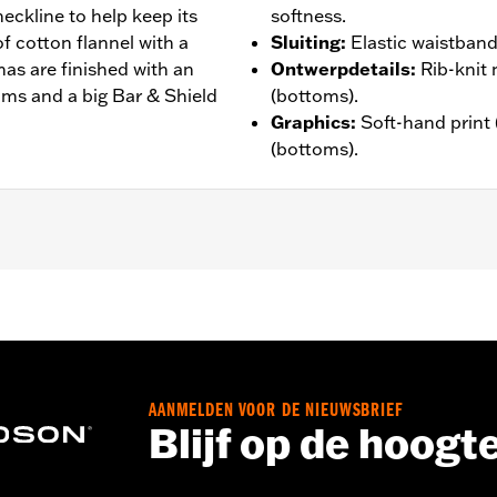
eckline to help keep its
softness.
f cotton flannel with a
Sluiting
:
Elastic waistband
as are finished with an
Ontwerpdetails
:
Rib-knit 
oms and a big Bar & Shield
(bottoms).
Graphics
:
Soft-hand print (
(bottoms).
 Go to
www.h-d.com/warranty
for full details
AANMELDEN VOOR DE NIEUWSBRIEF
Blijf op de hoogt