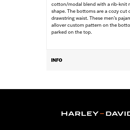
cotton/modal blend with a rib-knit n
shape. The bottoms are a cozy cut o
drawstring waist. These men’s pajam
allover custom pattern on the bott
parked on the top.
INFO
Geslacht:
Mannen
GARANTIE:
2 year limited warranty –
Herkomst:
Imported