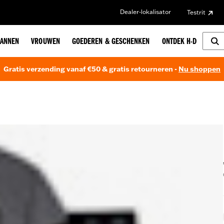
Dealer-lokalisator
Testrit
ANNEN
VROUWEN
GOEDEREN & GESCHENKEN
ONTDEK H-D
Gratis verzending vanaf €50 & gratis retourneren -
Nu shoppen