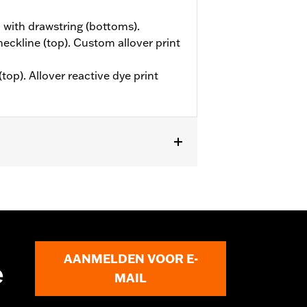
 with drawstring (bottoms).
neckline (top). Custom allover print
top). Allover reactive dye print
AANMELDEN VOOR E-
e
MAIL