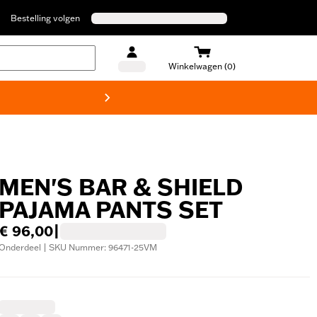
Bestelling volgen
Winkelwagen (0)
Harley
MEN'S BAR & SHIELD
PAJAMA PANTS SET
€ 96,00
|
Onderdeel | SKU Nummer: 96471-25VM