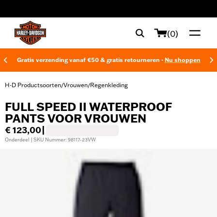
web accessibility
(0)
Gratis verzending vanaf €50 & gratis retourneren -
Nu shoppen
H-D Productsoorten
Vrouwen
Regenkleding
/
/
FULL SPEED II WATERPROOF
PANTS VOOR VROUWEN
€ 123,00
|
Onderdeel | SKU Nummer: 98117-23VW