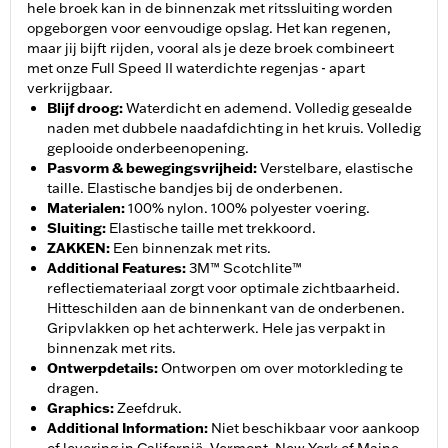
hele broek kan in de binnenzak met ritssluiting worden
opgeborgen voor eenvoudige opslag. Het kan regenen,
maar jij bijft rijden, vooral als je deze broek combineert
met onze Full Speed II waterdichte regenjas - apart
verkrijgbaar.
Blijf droog
:
Waterdicht en ademend. Volledig gesealde
naden met dubbele naadafdichting in het kruis. Volledig
geplooide onderbeenopening.
Pasvorm & bewegingsvrijheid
:
Verstelbare, elastische
taille. Elastische bandjes bij de onderbenen.
Materialen
:
100% nylon. 100% polyester voering.
Sluiting
:
Elastische taille met trekkoord.
ZAKKEN
:
Een binnenzak met rits.
Additional Features
:
3M™ Scotchlite™
reflectiemateriaal zorgt voor optimale zichtbaarheid.
Hitteschilden aan de binnenkant van de onderbenen.
Gripvlakken op het achterwerk. Hele jas verpakt in
binnenzak met rits.
Ontwerpdetails
:
Ontworpen om over motorkleding te
dragen.
Graphics
:
Zeefdruk.
Additional Information
:
Niet beschikbaar voor aankoop