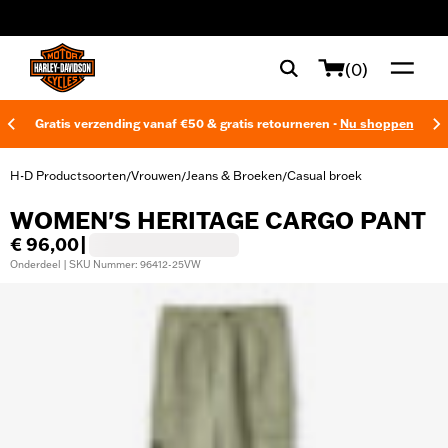
web accessibility
(0)
Gratis verzending vanaf €50 & gratis retourneren -
Nu shoppen
H-D Productsoorten
Vrouwen
Jeans & Broeken
Casual broek
/
/
/
WOMEN'S HERITAGE CARGO PANT
€ 96,00
|
Onderdeel | SKU Nummer: 96412-25VW