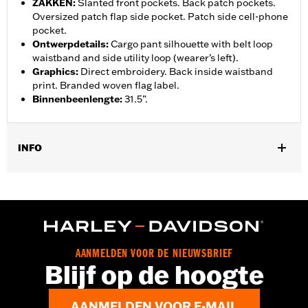
ZAKKEN
:
Slanted front pockets. Back patch pockets.
Oversized patch flap side pocket. Patch side cell-phone
pocket.
Ontwerpdetails
:
Cargo pant silhouette with belt loop
waistband and side utility loop (wearer’s left).
Graphics
:
Direct embroidery. Back inside waistband
print. Branded woven flag label.
Binnenbeenlengte
:
31.5”.
INFO
Geslacht:
Vrouwen
GARANTIE:
2 year limited warranty – Go to
www.h-
d.com/warranty
for full details
Herkomst:
Imported
AANMELDEN VOOR DE NIEUWSBRIEF
Blijf op de hoogte
AANMELDEN VOOR E-MAIL