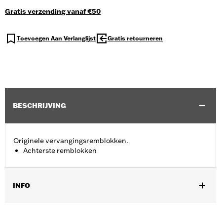
Gratis verzending vanaf €50
Toevoegen Aan Verlanglijst
Gratis retourneren
BESCHRIJVING
Originele vervangingsremblokken.
Achterste remblokken
INFO
Past op '09-'13 Trike modellen.
Positie op de motorfiets:
Achter