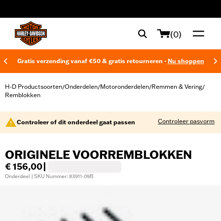
web accessibility
(0)
Gratis verzending vanaf €50 & gratis retourneren -
Nu shoppen
H-D Productsoorten
Onderdelen
Motoronderdelen
Remmen & Vering
/
/
/
/
Remblokken
Controleer pasvorm
Controleer of dit onderdeel gaat passen
ORIGINELE VOORREMBLOKKEN
€ 156,00
|
Onderdeel | SKU Nummer: 83911-09B