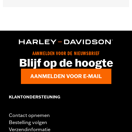
Past op '14-'18 Trike modellen.
Per stuk verkocht:
Twee
In de doos:
Twee remblokken
AANMELDEN VOOR DE NIEUWSBRIEF
Blijf op de hoogte
AANMELDEN VOOR E-MAIL
KLANTONDERSTEUNING
Contact opnemen
Bestelling volgen
Verzendinformatie