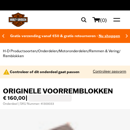
web accessibility
(0)
Gratis verzending vanaf €50 & gratis retourneren -
Nu shoppen
H-D Productsoorten
Onderdelen
Motoronderdelen
Remmen & Vering
/
/
/
/
Remblokken
Controleer pasvorm
Controleer of dit onderdeel gaat passen
ORIGINELE VOORREMBLOKKEN
€ 160,00
|
Onderdeel | SKU Nummer: 41300033