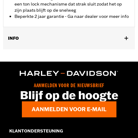
een ton lock mechanisme dat strak sluit zodat het op
zijn plaats blijft op de snelweg
Beperkte 2 jaar garantie - Ga naar dealer voor meer info
INFO
Past op modellen die zijn uitgerust met bagagerekken, met of
zonder een Sissy Bar Upright, en Tour-Pak bagagerekken
(behalve Mini Rack P/N 53100-95 en '25-later FLTRXRRSE).
Installatie vereist een sissy bar staander voor het bevestigen
van de bagage op het passagierszitje.
Installatie-instructies
AANMELDEN VOOR DE NIEUWSBRIEF
Blijf op de hoogte
Brandstofinhoud:
1000 Cubic inch
Capaciteit maateenheid:
liter
Waterafstotend:
Ja
AANMELDEN VOOR E-MAIL
Dikte:
9.0
Materiaaldikte maateenheid:
Inches
Hoogte:
9 Inches
KLANTONDERSTEUNING
Per stuk verkocht:
Elk