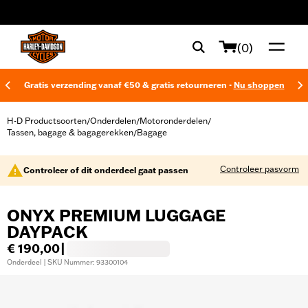
web accessibility
(0)
Gratis verzending vanaf €50 & gratis retourneren -
Nu shoppen
H-D Productsoorten
Onderdelen
Motoronderdelen
/
/
/
Tassen, bagage & bagagerekken
Bagage
/
Controleer pasvorm
Controleer of dit onderdeel gaat passen
ONYX PREMIUM LUGGAGE
DAYPACK
€ 190,00
|
Onderdeel | SKU Nummer: 93300104