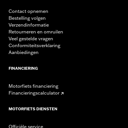
Materiaalhoogte maateenheid:
Inches
Contact opnemen
Materiaal:
1680 denier, uv-bestendig ballistisch polyester
Bestelling volgen
Wijdte:
16.75 Inches
Verzendinformatie
In de doos:
Tas, schouderriem, regenhoes en
Retourneren en omruilen
montagehandleiding
Veel gestelde vragen
Materiaalbreedte maateenheid:
Inches
Conformiteitsverklaring
Aanbiedingen
FINANCIERING
Motorfiets financiering
Financieringscalculator
MOTORFIETS DIENSTEN
Officiële service