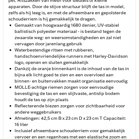
pet. Ritszakken van mesh voor sleutels of kleine
apparaten. Door de stijve structuur blijft de tas in model,
zelfs als hij leeg is, en met de afneembare en gepolsterde
schouderriem is hij gemakkelijk te dragen.
Gemaakt van hoogwaardig 1680 denier, UV-stabiel
ballistisch polyester materiaal - is bestand tegen de
zwaarste weg- en weersomstandigheden en zal niet
vervagen door jarenlang gebruik
Waterbestendige ritsen met rubberen,
handschoenvriendelijke runners met Harley-Davidson
logo, openen en sluiten gemakkelijk
Dankzij de oranje binnenkant is de inhoud van de tas in
bijna elk licht goed te zien en een overvloed aan
binnen- en buitenvakken maakt organisatie eenvoudig
MOLLE-achtige riemen zorgen voor eenvoudige
bevestiging de tas en een slijtvaste, antislip bodem
houdt de tas op zijn plaats
Reflecterende biezen zorgen voor zichtbaarheid voor
andere weggebruikers
Afmetingen: 42,5 cm B x 23 cm D x 23 cm T Capaciteit:
16 liter
Inclusief afneembare schouderriem voor gemakkelijk
vervoer en een regenhoes met een elastische zoom en