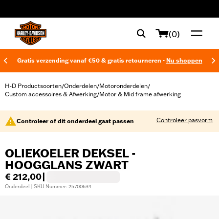
web accessibility
(0)
Gratis verzending vanaf €50 & gratis retourneren -
Nu shoppen
H-D Productsoorten
Onderdelen
Motoronderdelen
/
/
/
Custom accessoires & Afwerking
Motor & Mid frame afwerking
/
Controleer pasvorm
Controleer of dit onderdeel gaat passen
OLIEKOELER DEKSEL -
HOOGGLANS ZWART
€ 212,00
|
Onderdeel | SKU Nummer: 25700634