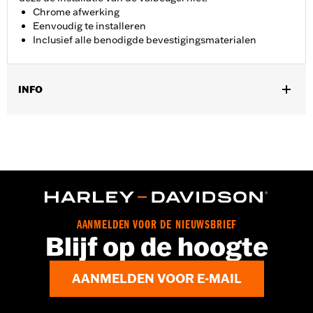
Chrome afwerking
Eenvoudig te installeren
Inclusief alle benodigde bevestigingsmaterialen
INFO
Past op ‘18-later Softail® modellen.
Installatie-instructies
Per stuk verkocht:
Elk
In de doos:
Alle benodigde bevestigingsmaterialen
AANMELDEN VOOR DE NIEUWSBRIEF
Blijf op de hoogte
AANMELDEN VOOR E-MAIL