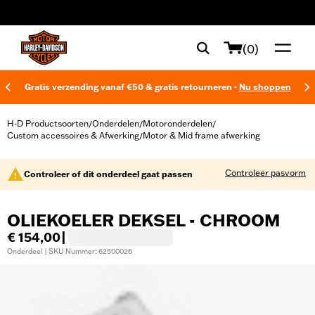
web accessibility
(0)
Gratis verzending vanaf €50 & gratis retourneren -
Nu shoppen
H-D Productsoorten
Onderdelen
Motoronderdelen
/
/
/
Custom accessoires & Afwerking
Motor & Mid frame afwerking
/
Controleer pasvorm
Controleer of dit onderdeel gaat passen
OLIEKOELER DEKSEL - CHROOM
€ 154,00
|
Onderdeel | SKU Nummer: 62500026