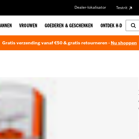
Dealer-lokalisator
Testrit
ANNEN
VROUWEN
GOEDEREN & GESCHENKEN
ONTDEK H-D
Gratis verzending vanaf €50 & gratis retourneren -
Nu shoppen