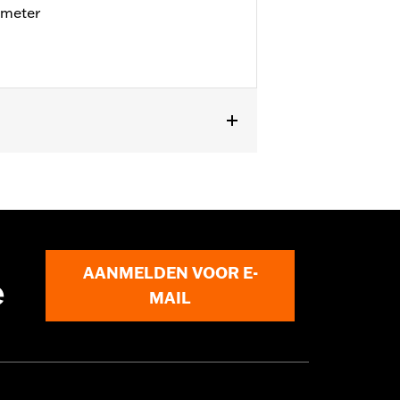
ometer
AANMELDEN VOOR E-
e
MAIL