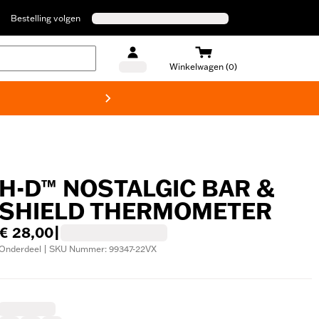
Bestelling volgen
Winkelwagen (0)
Harley
H-D™ NOSTALGIC BAR &
SHIELD THERMOMETER
€ 28,00
|
Onderdeel | SKU Nummer: 99347-22VX