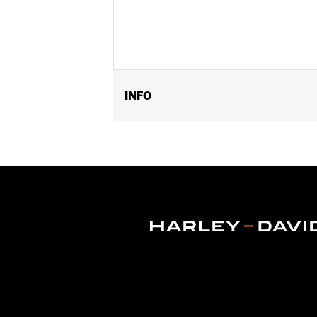
INFO
Geslacht:
Unisex
Dimension Description:
43,18 cm H x