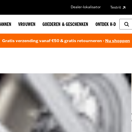
Dealer-lokalisator
Testrit
ANNEN
VROUWEN
GOEDEREN & GESCHENKEN
ONTDEK H-D
Gratis verzending vanaf €50 & gratis retourneren -
Nu shoppen