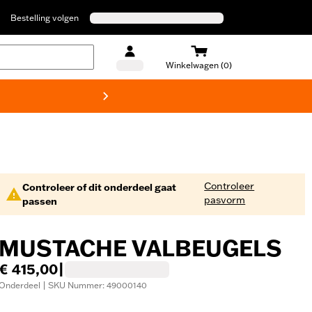
Bestelling volgen
Winkelwagen (0)
Harley
Controleer
Controleer of dit onderdeel gaat
pasvorm
passen
MUSTACHE VALBEUGELS
€ 415,00
|
Onderdeel | SKU Nummer: 49000140