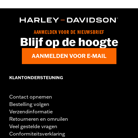
Geslacht:
Vrouwen
,
,
,
Functionele features:
Met capuchon
Rits op borst
Zakken
,
Ritszakken
Waterafstotend
GARANTIE:
2 jaar beperkte garantie - Ga naar
www.h-
d.com/garantie
voor meer info
AANMELDEN VOOR DE NIEUWSBRIEF
Jacket Style:
3-in-1
Blijf op de hoogte
Herkomst:
Geïmporteerd
AANMELDEN VOOR E-MAIL
KLANTONDERSTEUNING
Contact opnemen
Bestelling volgen
Verzendinformatie
Retourneren en omruilen
Veel gestelde vragen
Conformiteitsverklaring