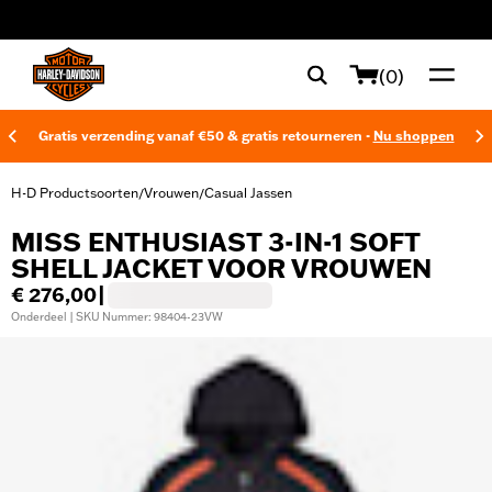
web accessibility
(0)
Gratis verzending vanaf €50 & gratis retourneren -
Nu shoppen
H-D Productsoorten
Vrouwen
Casual Jassen
/
/
MISS ENTHUSIAST 3-IN-1 SOFT
SHELL JACKET VOOR VROUWEN
€ 276,00
|
Onderdeel | SKU Nummer: 98404-23VW