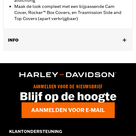
afdichting
Maak de look compleet met een bijpassende Cam
Cover, Rocker™ Box Covers, en Trasmission Side and
Top Covers (apart verkrijgbaar)
INFO
Past op '17-later Touring (behalve '25-later FLTRXRRSE) en
Trike-modellen.
Per stuk verkocht:
Elk
In de doos:
Primaire deksel, zonder toebehoren
GARANTIE:
,,,,,,,,,,,,,,,,,,,,,,,,,,,,,,,,,,,,,,,,,,,,,,,,,,,,,,,,,,,,,,,,,,
AANMELDEN VOOR DE NIEUWSBRIEF
NOTITIES:
Bij het verwijderen en installeren van
Blijf op de hoogte
kleppendeksels moeten misschien nieuwe pakkingen
worden geplaatst. Vraag je dealer om informatie.
AANMELDEN VOOR E-MAIL
KLANTONDERSTEUNING