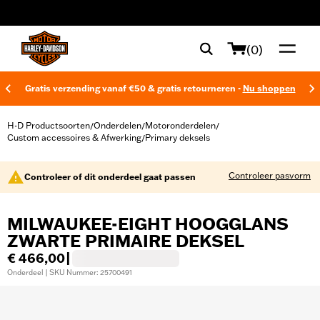
web accessibility
(0)
Gratis verzending vanaf €50 & gratis retourneren -
Nu shoppen
H-D Productsoorten
Onderdelen
Motoronderdelen
/
/
/
Custom accessoires & Afwerking
Primary deksels
/
Controleer pasvorm
Controleer of dit onderdeel gaat passen
MILWAUKEE-EIGHT HOOGGLANS
ZWARTE PRIMAIRE DEKSEL
€ 466,00
|
Onderdeel | SKU Nummer: 25700491