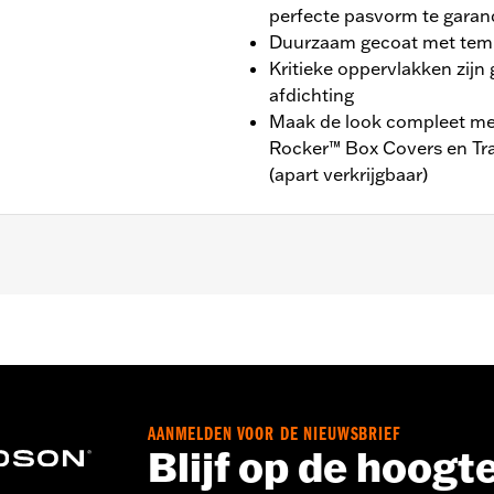
perfecte pasvorm te gara
Duurzaam gecoat met temp
Kritieke oppervlakken zij
afdichting
Maak de look compleet met
Rocker™ Box Covers en Tr
(apart verkrijgbaar)
 Touring (behalve '25-later FLTRXRRSE) en Trike-modellen. Pa
,,,,,,,,,,,,,,,,,
talleren van kleppendeksels moeten misschien nieuwe pakkin
AANMELDEN VOOR DE NIEUWSBRIEF
Blijf op de hoogt