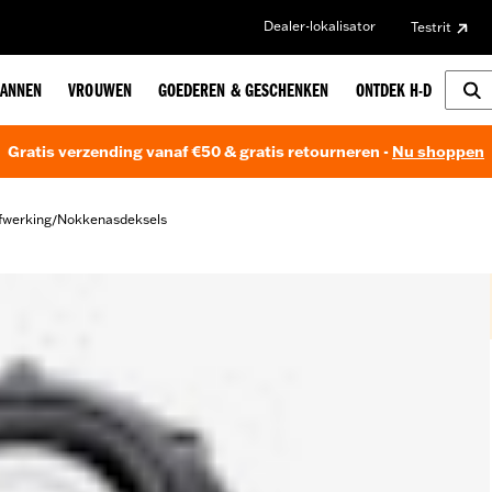
Dealer-lokalisator
Testrit
ANNEN
VROUWEN
GOEDEREN & GESCHENKEN
ONTDEK H-D
Gratis verzending vanaf €50 & gratis retourneren -
Nu shoppen
fwerking
Nokkenasdeksels
/