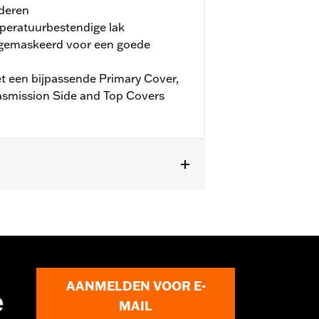
nderen
eratuurbestendige lak
n gemaskeerd voor een goede
 een bijpassende Primary Cover,
asmission Side and Top Covers
st niet op center cooled modellen.
gen worden geplaatst. Vraag je dealer
AANMELDEN VOOR E-
e
MAIL