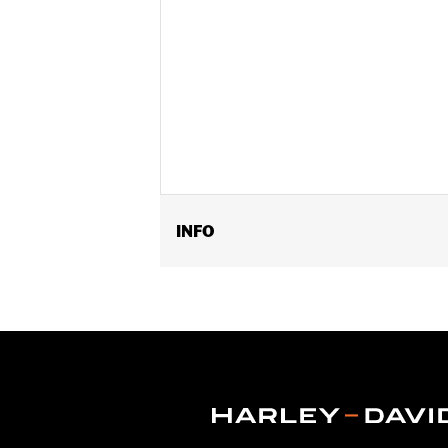
INFO
Past op '18-later Softail en '17-later
Per stuk verkocht:
Elk
In de doos:
Alleen nokkenasdeksel
GARANTIE:
,,,,,,,,,,,,,,,,,,,,,,,,,,,,,,,,,,,,,,,,,,,,,,,,,
NOTITIES:
Bij het verwijderen en ins
om informatie.