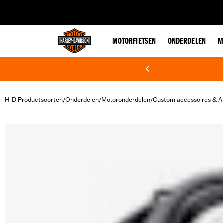
web accessibility
MOTORFIETSEN
ONDERDELEN
M
H-D Productsoorten
Onderdelen
Motoronderdelen
Custom accessoires & A
/
/
/