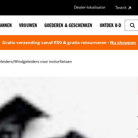
Dealer-lokalisator
Testrit
ANNEN
VROUWEN
GOEDEREN & GESCHENKEN
ONTDEK H-D
Gratis verzending vanaf €50 & gratis retourneren -
Nu shoppen
leiders
Windgeleiders voor motorfietsen
/