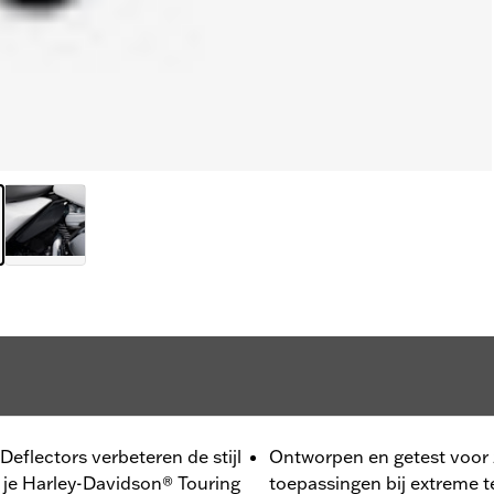
flectors verbeteren de stijl
Ontworpen en getest voor
n je Harley-Davidson® Touring
toepassingen bij extreme 