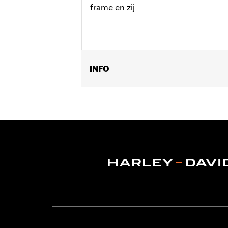
frame en zij
INFO
Past op '24-later FLHX, FLTRX, FLT
en FLTRXSE modellen.
Installatie-instructies
GARANTIE:
1 jaar beperkte garantie -