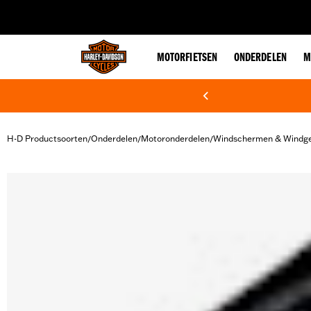
web accessibility
MOTORFIETSEN
ONDERDELEN
M
H-D Productsoorten
Onderdelen
Motoronderdelen
Windschermen & Windge
/
/
/