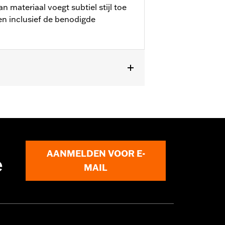
 materiaal voegt subtiel stijl toe
 en inclusief de benodigde
aard op '23-later FLHXLSE, FLHXSE
AANMELDEN VOOR E-
e
MAIL