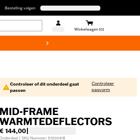
Bestelling volgen
Winkelwagen (0)
Harley
Controleer
Controleer of dit onderdeel gaat
pasvorm
passen
MID-FRAME
WARMTEDEFLECTORS
€ 144,00
|
Onderdeel | SKU Nummer: 57200418