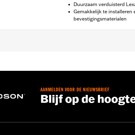
Duurzaam verduisterd Lexan
Gemakkelijk te installeren
bevestigingsmaterialen
RXSTSE, '26 FLHXL, FLHXSTSE en FLTRXL modellen. Stand
 Ga naar
www.h-d.com/warranty
voor meer info
AANMELDEN VOOR DE NIEUWSBRIEF
Blijf op de hoogt