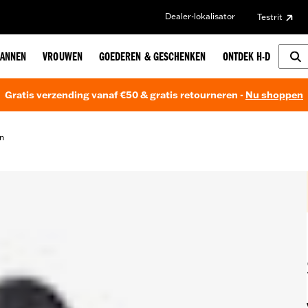
Dealer-lokalisator
Testrit
ANNEN
VROUWEN
GOEDEREN & GESCHENKEN
ONTDEK H-D
Gratis verzending vanaf €50 & gratis retourneren -
Nu shoppen
n