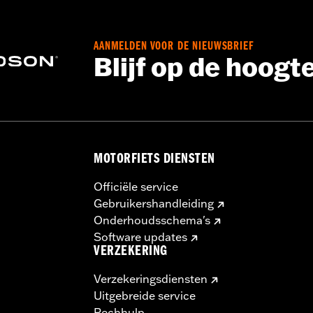
AANMELDEN VOOR DE NIEUWSBRIEF
Blijf op de hoogt
nd H-D® goedgekeurde banden. Raadpleeg een H-D® dealer.
ruik van goedgekeurde banden van verschillende fabrikante
beïnvloeden, wat kan leiden tot ernstig of dodelijk letsel.
 gebruik van goedgekeurde Michelin- en Dunlop-binnenband
MOTORFIETS DIENSTEN
Officiële service
Gebruikershandleiding
Onderhoudsschema's
Software updates
VERZEKERING
Verzekeringsdiensten
Uitgebreide service
Pechhulp