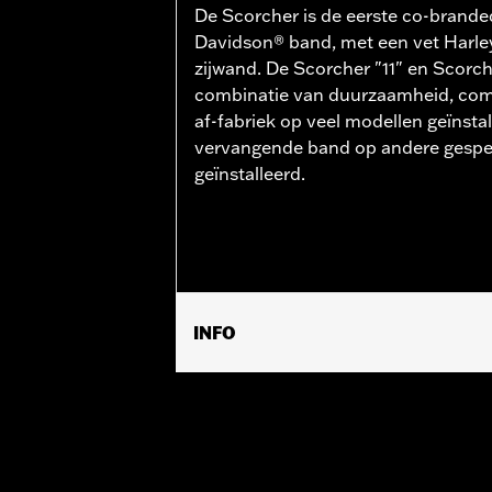
De Scorcher is de eerste co-brande
Davidson® band, met een vet Harle
zijwand. De Scorcher "11" en Scorche
combinatie van duurzaamheid, comfo
af-fabriek op veel modellen geïnsta
vervangende band op andere gespe
geïnstalleerd.
INFO
Past op '11-later XL883L en08-'13 XR
Positie op de motorfiets:
Voorkant
Per stuk verkocht:
Elk
In de doos:
Band, zonder toebehoren
Wielmaat:
3.50 x 18