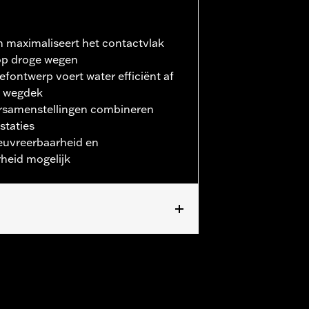
n maximaliseert het contactvlak
op droge wegen
efontwerp voert water efficiënt af
t wegdek
rsamenstellingen combineren
staties
uvreerbaarheid en
eid mogelijk