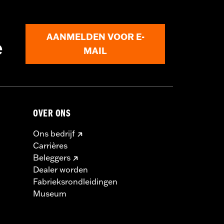
AANMELDEN VOOR E-
e
 Het gebruik van niet-goedgekeurde
MAIL
n op dezelfde motorfiets kan de
en en -velgen aan.
OVER ONS
Ons bedrijf
Carrières
Beleggers
Dealer worden
Fabrieksrondleidingen
Museum