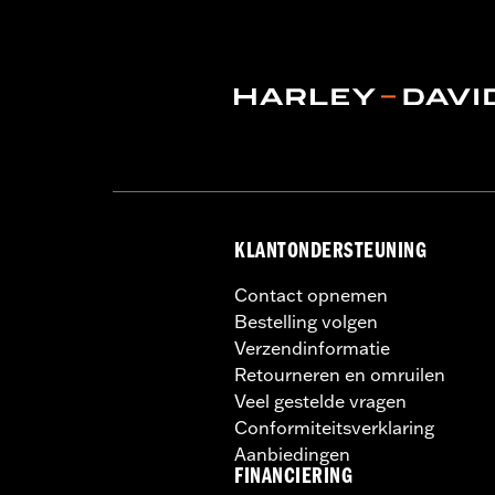
Wielmaat maateenheid:
Inches
Bandenmaat:
120/70ZR18
Draad:
Scorcher 11F
WAARSCHUWING:
Gebruik uitsluite
banden of het geb
stabiliteit nadelig 
NOTITIES:
Harley-Davidson raadt het
KLANTONDERSTEUNING
Contact opnemen
Bestelling volgen
Verzendinformatie
Retourneren en omruilen
Veel gestelde vragen
Conformiteitsverklaring
Aanbiedingen
FINANCIERING