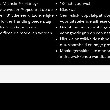
d Michelin® - Harley-
18-inch voorwiel
y-Davidson®-opschrift op de
Blackwall
r "31", die een uitzonderlijke
Semi-slick loopvlakpatroo
rt en handling bieden, zijn
voor uitstekende adhesie 
lleerd en kunnen als
Geoptimaliseerd profielgro
cificeerde modellen worden
voor goede grip op een na
Nieuwe ontwikkelde rubbe
duurzaamheid en hoge pre
Maakt gemakkelijke manoe
indrukwekkende wendbaarh
1200™/X modellen.