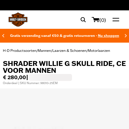
web accessibility
(0)
Gratis verzending vanaf €50 & gratis retourneren -
Nu shoppen
H-D Productsoorten
Mannen
Laarzen & Schoenen
Motorlaarzen
/
/
/
SHRADER WILLIE G SKULL RIDE, CE
VOOR MANNEN
€ 280,00
|
Onderdeel | SKU Nummer: 98010-25EM