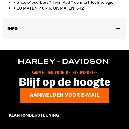
• ShockAbsorbers™ Twin Pad™ comfort-technologie
• EU MATEN: 40-46, UK MATEN: 6-12
INFO
Geslacht:
Mannen
GARANTIE:
Wolverine Worldwide fabrieksgarantie – Ga naar
www.h-d.com/warranty
voor meer info
Herkomst:
Geïmporteerd
Dimension Description:
SCHACHTHOOGTE: 6" / HAKHOOGTE:
AANMELDEN VOOR DE NIEUWSBRIEF
1.5"
Blijf op de hoogte
AANMELDEN VOOR E-MAIL
KLANTONDERSTEUNING