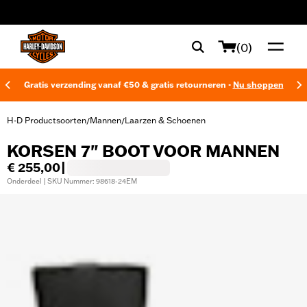
web accessibility
(0)
Gratis verzending vanaf €50 & gratis retourneren -
Nu shoppen
H-D Productsoorten
Mannen
Laarzen & Schoenen
/
/
KORSEN 7" BOOT VOOR MANNEN
€ 255,00
|
Onderdeel | SKU Nummer: 98618-24EM