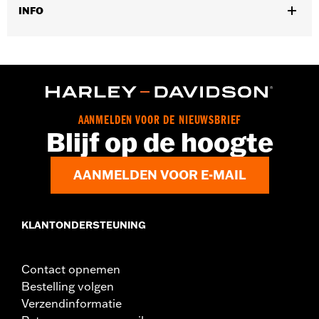
INFO
Geslacht:
Mannen
Functionele features:
Betonconstructie
GARANTIE:
Wolverine Worldwide fabrieksgarantie – Ga naar
www.h-d.com/warranty
voor meer info
Herkomst:
Geïmporteerd
AANMELDEN VOOR DE NIEUWSBRIEF
Dimension Description:
SCHACHTHOOGTE: 7.5” /
Blijf op de hoogte
HAKHOOGTE: 3 cm
AANMELDEN VOOR E-MAIL
KLANTONDERSTEUNING
Contact opnemen
Bestelling volgen
Verzendinformatie