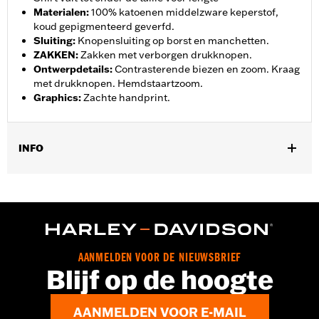
Materialen
:
100% katoenen middelzware keperstof,
koud gepigmenteerd geverfd.
Sluiting
:
Knopensluiting op borst en manchetten.
ZAKKEN
:
Zakken met verborgen drukknopen.
Ontwerpdetails
:
Contrasterende biezen en zoom. Kraag
met drukknopen. Hemdstaartzoom.
Graphics
:
Zachte handprint.
INFO
Geslacht:
Mannen
,
Functionele features:
Knopen aan voorzijde
Zakken
GARANTIE:
2 jaar beperkte garantie – Ga naar
www.h-
d.com/warranty
voor meer informatie
Herkomst:
Geïmporteerd
AANMELDEN VOOR DE NIEUWSBRIEF
Blijf op de hoogte
AANMELDEN VOOR E-MAIL