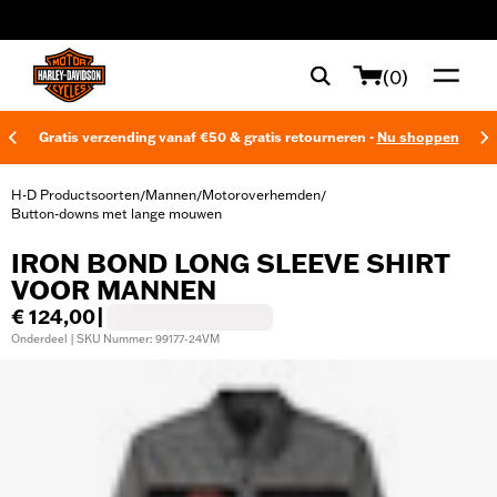
web accessibility
(0)
Gratis verzending vanaf €50 & gratis retourneren -
Nu shoppen
H-D Productsoorten
Mannen
Motoroverhemden
/
/
/
Button-downs met lange mouwen
IRON BOND LONG SLEEVE SHIRT
VOOR MANNEN
€ 124,00
|
Onderdeel | SKU Nummer: 99177-24VM